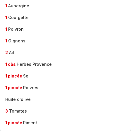
1
Aubergine
1
Courgette
1
Poivron
1
Oignons
2
Ail
1 càs
Herbes Provence
1 pincée
Sel
1 pincée
Poivres
Huile d'olive
3
Tomates
1 pincée
Piment