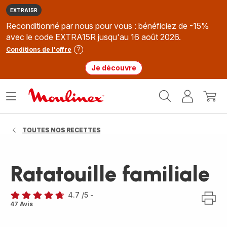
EXTRA15R
Reconditionné par nous pour vous : bénéficiez de -15%
avec le code EXTRA15R jusqu'au 16 août 2026.
Conditions de l'offre
Je découvre
Accueil
Ouvrir
Mon
Mon
Moulinex
le
compte
panie
menu
TOUTES NOS RECETTES
Ratatouille familiale
4.7
/5
-
ratings.4.7
47 Avis