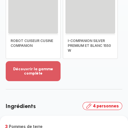
ROBOT CUISEUR CUSINE
I-COMPANION SILVER
COMPANION
PREMIUM ET BLANC 1550
W
Découvrir la gamme
complète
Voir
plus...
-
Découvrir
la
Ingrédients
4 personnes
gamme
complète
-
3
Pommes de terre