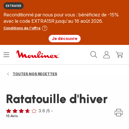
EXTRA15R
Reconditionné par nous pour vous : bénéficiez de -15%
avec le code EXTRA15R jusqu'au 16 août 2026.
Conditions de l'offre
Je découvre
Accueil
Ouvrir
Mon
Mon
Moulinex
le
compte
panie
menu
TOUTES NOS RECETTES
Ratatouille d'hiver
3.6
/5
-
ratings.3.6
15 Avis