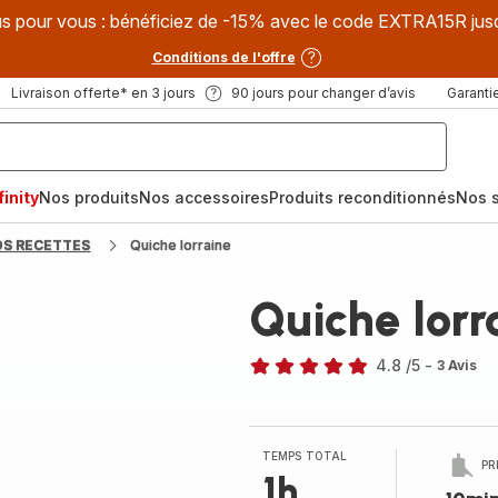
s pour vous : bénéficiez de -15% avec le code EXTRA15R jus
Conditions de l'offre
Livraison offerte* en 3 jours
90 jours pour changer d’avis
Garantie
inity
Nos produits
Nos accessoires
Produits reconditionnés
Nos s
OS RECETTES
Quiche lorraine
Quiche lorr
4.8
/5
-
3 Avis
ratings.4.8
TEMPS TOTAL
PR
1h