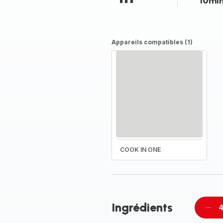
10mi
Appareils compatibles (1)
COOK IN ONE
Ingrédients
4
Supp
per