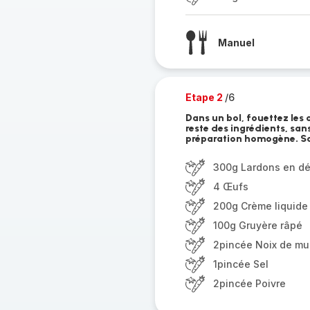
Manuel
Etape 2
/6
Dans un bol, fouettez les 
reste des ingrédients, san
préparation homogène. Sal
300g Lardons en d
4 Œufs
200g Crème liquide
100g Gruyère râpé
2pincée Noix de m
1pincée Sel
2pincée Poivre