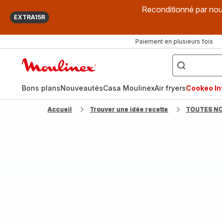
Reconditionné par nou
EXTRA15R
Paiement en plusieurs fois
["Que
recherchez-
Accueil
vous
?",
Moulinex
"Cookeo",
"Air
fryer",
Bons plans
Nouveautés
Casa Moulinex
Air fryers
Cookeo Inf
"Companion"]
Accueil
Trouver une idée recette
TOUTES N