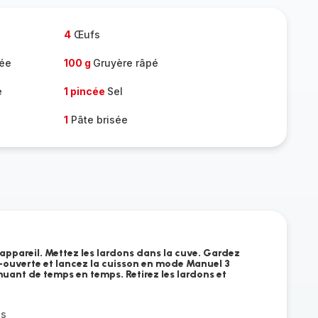
4
Œufs
gée
100 g
Gruyère râpé
e
1 pincée
Sel
1
Pâte brisée
'appareil. Mettez les lardons dans la cuve. Gardez
i-ouverte et lancez la cuisson en mode Manuel 3
uant de temps en temps. Retirez les lardons et
és