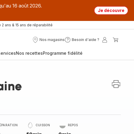
qu'au 16 août 2026.
Je découvre
 2 ans & 15 ans de réparabilité
Nos magasins
Besoin d'aide ?
Nos
Besoin
Mon
Mon
magasins
d'aide
compte
panier
ervices
Nos recettes
Programme fidélité
?
aine
ÉPARATION
CUISSON
REPOS