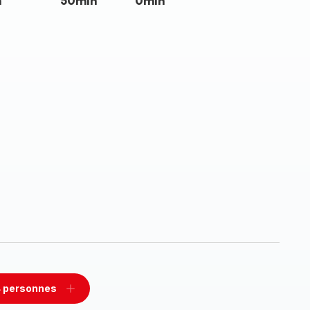
n
50min
0min
 personnes
rimer
Ajouter
sonnes
personnes