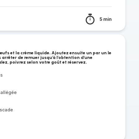
5 min
œufs et la crème liquide. Ajoutez ensuite un par un le
s arrêter de remuer jusqu'à l'obtention d'une
ez, poivrez selon votre goût et réservez.
és
 allégée
uscade