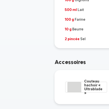
500 ml
Lait
100 g
Farine
10 g
Beurre
2 pincée
Sel
Accessoires
Couteau
hachoir «
Ultrablade
»