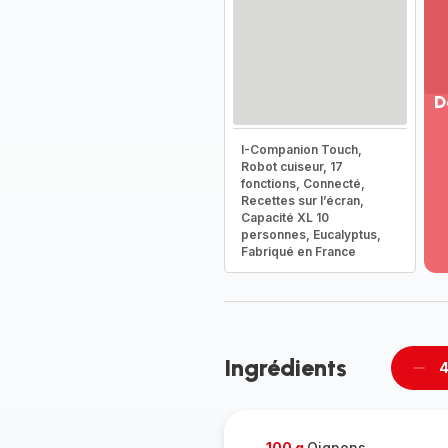
D
Vo
I-Companion Touch,
pl
Robot cuiseur, 17
-
fonctions, Connecté,
Dé
Recettes sur l’écran,
Capacité XL 10
la
personnes, Eucalyptus,
g
Fabriqué en France
co
-
Ingrédients
4
Supp
per
100 g
Oignons