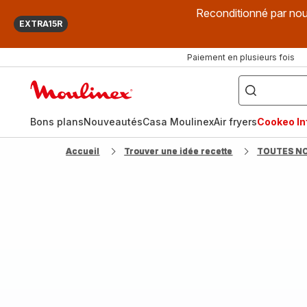
Reconditionné par nou
EXTRA15R
Paiement en plusieurs fois
["Que
recherchez-
Accueil
vous
?",
Moulinex
"Cookeo",
"Air
fryer",
Bons plans
Nouveautés
Casa Moulinex
Air fryers
Cookeo Inf
"Companion"]
Accueil
Trouver une idée recette
TOUTES N