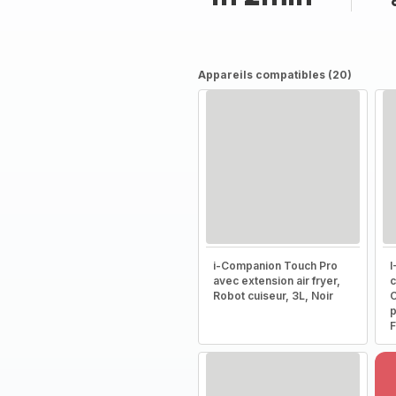
Appareils compatibles (20)
i-Companion Touch Pro
I
avec extension air fryer,
c
Robot cuiseur, 3L, Noir
C
p
F