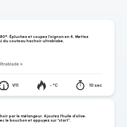
180°. Épluchez et coupez l'oignon en 4. Mettez
ni du couteau hachoir ultrablabe.
ltrablade »
V11
- °C
10 sec
ir par le mélangeur. Ajoutez l'huile d'olive.
vec le bouchon et appuyez sur "start".