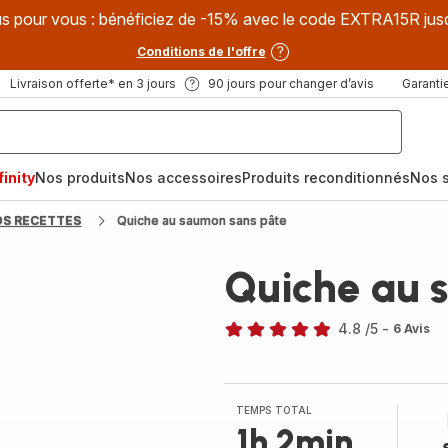
s pour vous : bénéficiez de -15% avec le code EXTRA15R jus
Conditions de l'offre
Livraison offerte* en 3 jours
90 jours pour changer d’avis
Garantie
inity
Nos produits
Nos accessoires
Produits reconditionnés
Nos s
OS RECETTES
Quiche au saumon sans pâte
Quiche au 
4.8
/5
-
6 Avis
ratings.4.8
TEMPS TOTAL
1h 2min