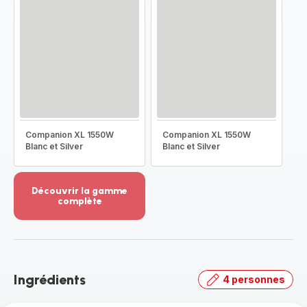
Companion XL 1550W
Companion XL 1550W
Blanc et Silver
Blanc et Silver
Découvrir la gamme
complète
Voir
plus...
-
Découvrir
la
Ingrédients
4 personnes
gamme
complète