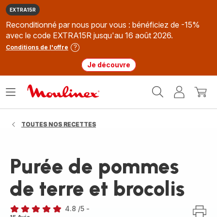
EXTRA15R
Reconditionné par nous pour vous : bénéficiez de -15%
avec le code EXTRA15R jusqu'au 16 août 2026.
Conditions de l'offre
Je découvre
Accueil
Ouvrir
Mon
Mon
Moulinex
le
compte
panie
menu
TOUTES NOS RECETTES
Purée de pommes
de terre et brocolis
4.8
/5
-