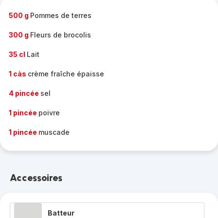
-
500 g
Pommes de terres
300 g
Fleurs de brocolis
35 cl
Lait
1 càs
crème fraîche épaisse
4 pincée
sel
1 pincée
poivre
1 pincée
muscade
Accessoires
Batteur