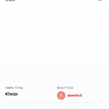
ratings.4.8
15 Avis
TEMPS TOTAL
RECETTE DE
41min
dimithril