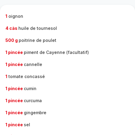
complète
-
1
oignon
4 càs
huile de tournesol
500 g
poitrine de poulet
1 pincée
piment de Cayenne (facultatif)
1 pincée
cannelle
1
tomate concassé
1 pincée
cumin
1 pincée
curcuma
1 pincée
gingembre
1 pincée
sel