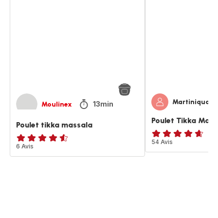
tikka
Tikka
massala
Massala
Martiniquais
13min
Moulinex
Poulet Tikka Mass
Poulet tikka massala
ratings.4.6
54 Avis
ratings.4.5
6 Avis