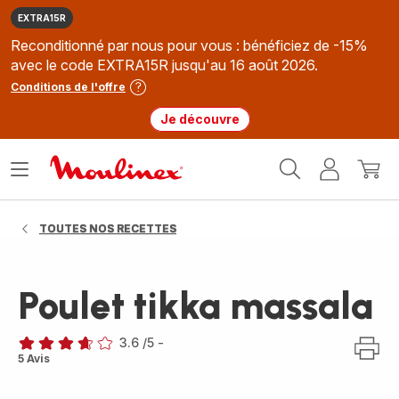
EXTRA15R
Reconditionné par nous pour vous : bénéficiez de -15%
avec le code EXTRA15R jusqu'au 16 août 2026.
Conditions de l'offre
Je découvre
Accueil
Ouvrir
Mon
Mon
Moulinex
le
compte
panie
menu
TOUTES NOS RECETTES
Poulet tikka massala
3.6
/5
-
ratings.3.6
5 Avis