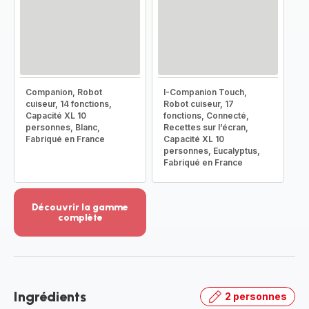
Companion, Robot
I-Companion Touch,
cuiseur, 14 fonctions,
Robot cuiseur, 17
Capacité XL 10
fonctions, Connecté,
personnes, Blanc,
Recettes sur l’écran,
Fabriqué en France
Capacité XL 10
personnes, Eucalyptus,
Fabriqué en France
Découvrir la gamme
complète
Voir
plus...
-
Découvrir
la
Ingrédients
2 personnes
gamme