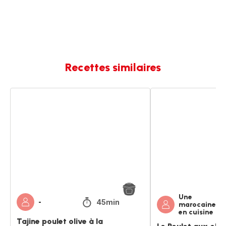
Recettes similaires
Tajine
Le
poulet
Poulet
olive
aux
à
olives
la
marocain
marocaine
Une
45min
-
marocaine
en cuisine
Tajine poulet olive à la