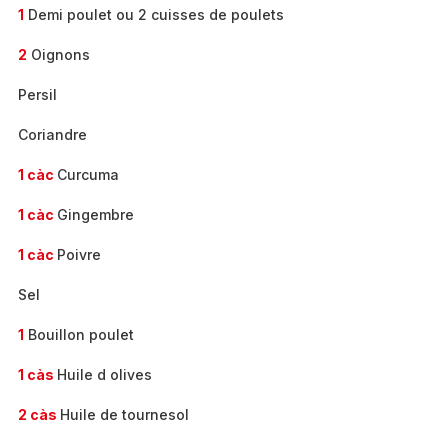
1
Demi poulet ou 2 cuisses de poulets
2
Oignons
Persil
Coriandre
1 càc
Curcuma
1 càc
Gingembre
1 càc
Poivre
Sel
1
Bouillon poulet
1 càs
Huile d olives
2 càs
Huile de tournesol