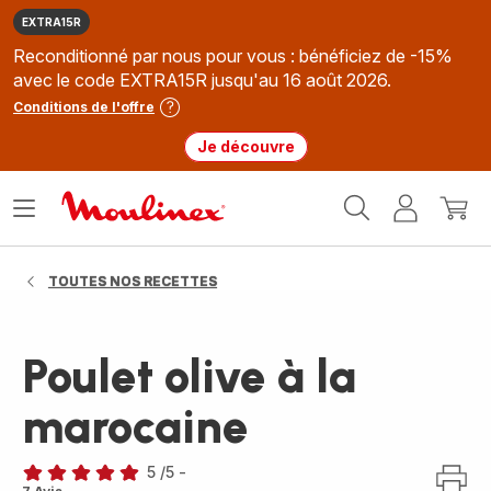
EXTRA15R
Reconditionné par nous pour vous : bénéficiez de -15%
avec le code EXTRA15R jusqu'au 16 août 2026.
Conditions de l'offre
Je découvre
Accueil
Ouvrir
Mon
Mon
Moulinex
le
compte
panie
menu
TOUTES NOS RECETTES
Poulet olive à la
marocaine
5
/5
-