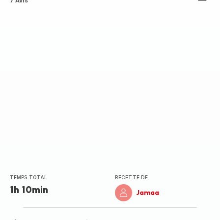
Avis
7 Avis
5
étoiles
(moyenne)
TEMPS TOTAL
RECETTE DE
1h 10min
Jamaa