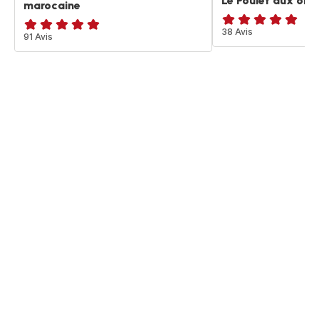
Le Poulet aux oli
marocaine
Avis
38 Avis
ratings.4.9
91 Avis
5
étoiles
(moyenne)