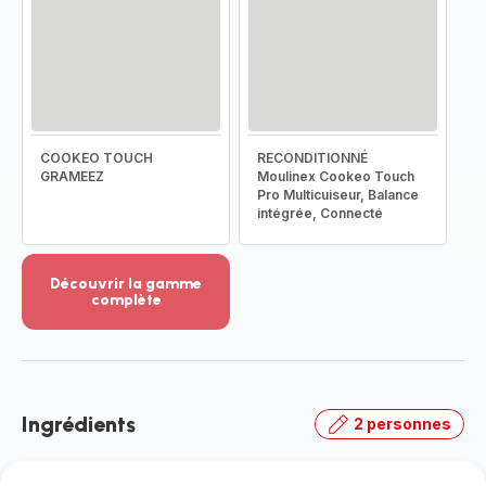
COOKEO TOUCH
RECONDITIONNÉ
GRAMEEZ
Moulinex Cookeo Touch
Pro Multicuiseur, Balance
intégrée, Connecté
Découvrir la gamme
complète
Voir
plus...
-
Découvrir
la
Ingrédients
2 personnes
gamme
complète
-