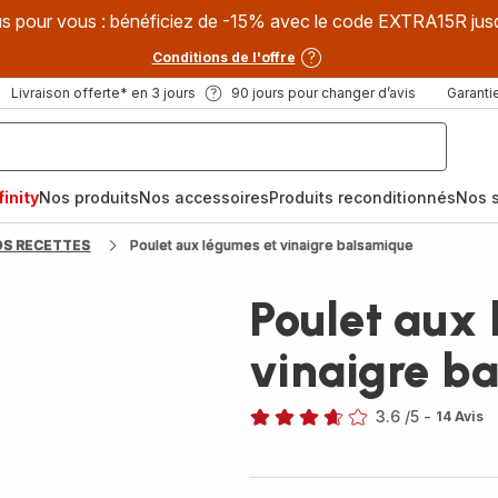
s pour vous : bénéficiez de -15% avec le code EXTRA15R jus
Conditions de l'offre
Livraison offerte* en 3 jours
90 jours pour changer d’avis
Garantie
inity
Nos produits
Nos accessoires
Produits reconditionnés
Nos s
OS RECETTES
Poulet aux légumes et vinaigre balsamique
Poulet aux
vinaigre b
3.6
/5
-
14 Avis
ratings.3.6