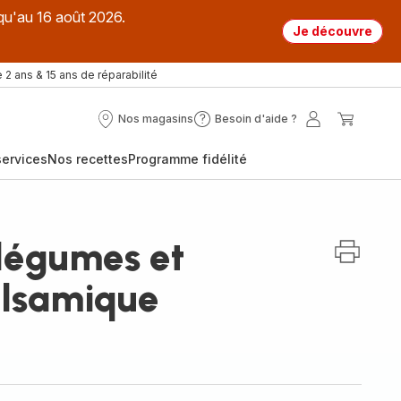
qu'au 16 août 2026.
Je découvre
 2 ans & 15 ans de réparabilité
Nos magasins
Besoin d'aide ?
Nos
Besoin
Mon
Mon
magasins
d'aide
compte
panier
ervices
Nos recettes
Programme fidélité
?
 légumes et
alsamique