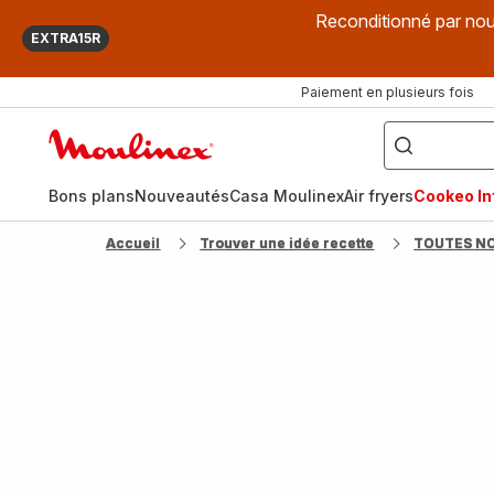
Reconditionné par nou
EXTRA15R
Paiement en plusieurs fois
["Que
recherchez-
Accueil
vous
?",
Moulinex
"Cookeo",
"Air
fryer",
Bons plans
Nouveautés
Casa Moulinex
Air fryers
Cookeo Inf
"Companion"]
Accueil
Trouver une idée recette
TOUTES N