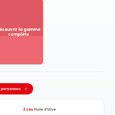
écouvrir la gamme
complète
ir
us...
couvrir
amme
mplète
 personnes
rimer
Ajouter
sonnes
personnes
2 càs
Huile d’olive