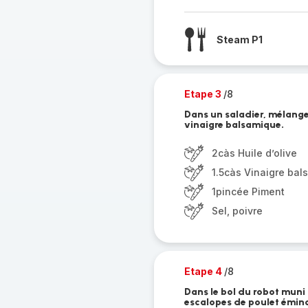
Steam P1
Etape 3
/8
Dans un saladier, mélangez l
vinaigre balsamique.
2càs Huile d’olive
1.5càs Vinaigre ba
1pincée Piment
Sel, poivre
Etape 4
/8
Dans le bol du robot muni 
escalopes de poulet émincé