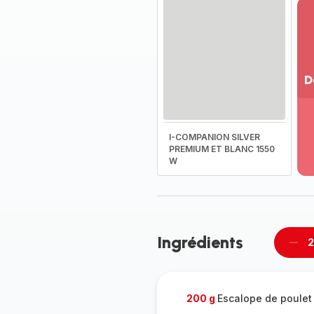
D
Vo
pl
-
I-COMPANION SILVER
Dé
PREMIUM ET BLANC 1550
W
la
g
co
-
Ingrédients
2
Supp
per
200 g
Escalope de poulet