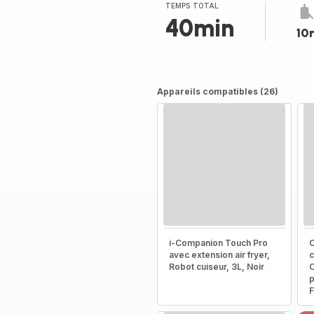
TEMPS TOTAL
40min
10
Appareils compatibles (26)
i-Companion Touch Pro
C
avec extension air fryer,
c
Robot cuiseur, 3L, Noir
C
p
F