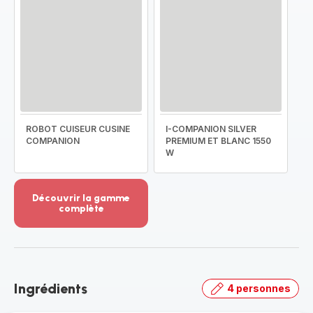
ROBOT CUISEUR CUSINE
I-COMPANION SILVER
COMPANION
PREMIUM ET BLANC 1550
W
Découvrir la gamme
complète
Voir
plus...
-
Découvrir
la
Ingrédients
4 personnes
gamme
complète