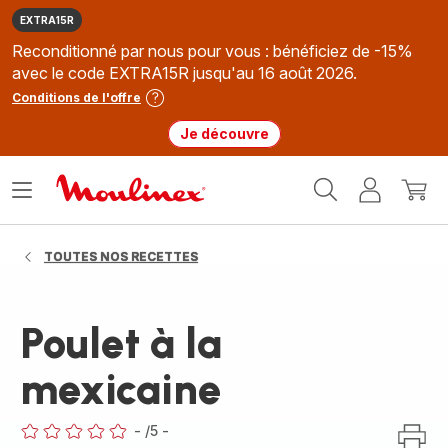
EXTRA15R
Reconditionné par nous pour vous : bénéficiez de -15%
avec le code EXTRA15R jusqu'au 16 août 2026.
Conditions de l'offre
Je découvre
Accueil
Ouvrir
Mon
Mon
Moulinex
le
compte
panie
menu
TOUTES NOS RECETTES
Poulet à la
mexicaine
-
/5
-