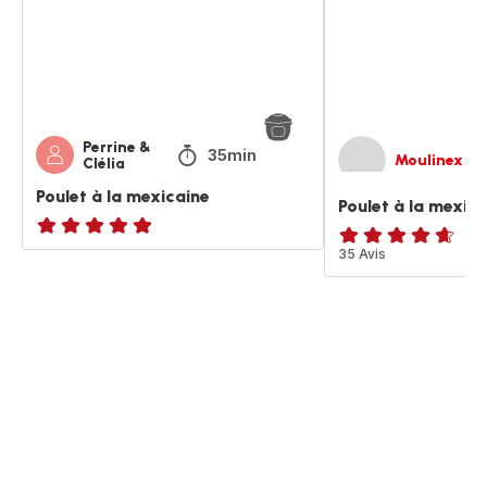
Perrine &
35min
Moulinex
Clélia
Poulet à la mexicaine
Poulet à la mexic
ratings.NaN
ratings.4.6
35 Avis