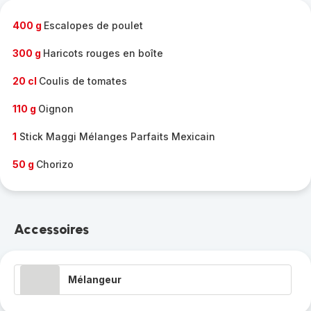
-
400 g
Escalopes de poulet
300 g
Haricots rouges en boîte
20 cl
Coulis de tomates
110 g
Oignon
1
Stick Maggi Mélanges Parfaits Mexicain
50 g
Chorizo
Accessoires
Mélangeur