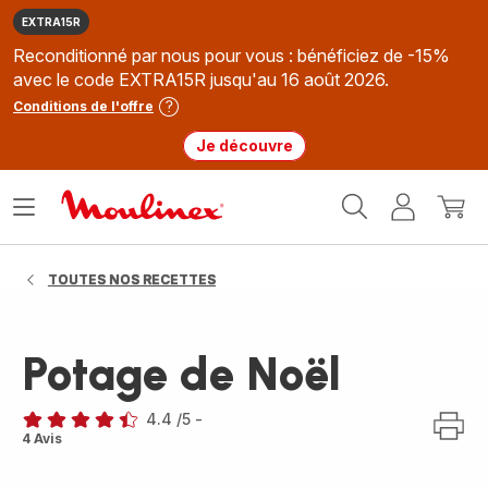
EXTRA15R
Reconditionné par nous pour vous : bénéficiez de -15%
avec le code EXTRA15R jusqu'au 16 août 2026.
Conditions de l'offre
Je découvre
Accueil
Ouvrir
Mon
Mon
Moulinex
le
compte
panie
menu
TOUTES NOS RECETTES
Potage de Noël
4.4
/5
-
ratings.4.4
4 Avis