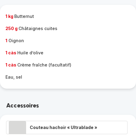
complète
-
1 kg
Butternut
250 g
Châtaignes cuites
1
Oignon
1 càs
Huile d’olive
1 càs
Crème fraîche (facultatif)
Eau, sel
Accessoires
Couteau hachoir « Ultrablade »