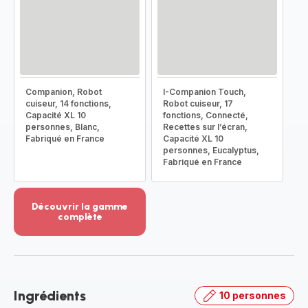
Companion, Robot
I-Companion Touch,
cuiseur, 14 fonctions,
Robot cuiseur, 17
Capacité XL 10
fonctions, Connecté,
personnes, Blanc,
Recettes sur l’écran,
Fabriqué en France
Capacité XL 10
personnes, Eucalyptus,
Fabriqué en France
Découvrir la gamme
complète
Voir
plus...
-
Découvrir
la
Ingrédients
10 personnes
gamme