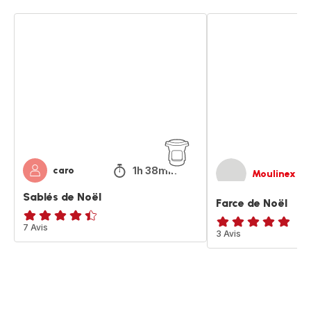
Sablés
Farce
de
de
Noël
Noël
1h 38min
caro
Moulinex
Sablés de Noël
Farce de Noël
ratings.4.4
7 Avis
Avis
3 Avis
5
étoiles
(moyenne)