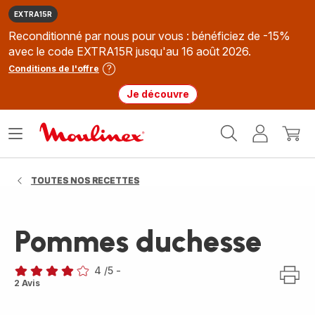
EXTRA15R
Reconditionné par nous pour vous : bénéficiez de -15%
avec le code EXTRA15R jusqu'au 16 août 2026.
Conditions de l'offre
Je découvre
Accueil
Ouvrir
Mon
Mon
Moulinex
le
compte
panie
menu
TOUTES NOS RECETTES
Pommes duchesse
4
/5
-
Avis
2 Avis
4
étoiles