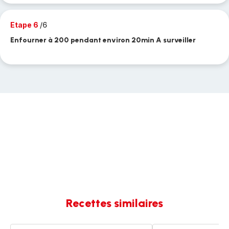
Etape 6
/6
Enfourner à 200 pendant environ 20min A surveiller
Recettes similaires
Pommes
Pommes