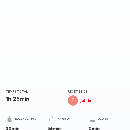
(moyenne)
TEMPS TOTAL
RECETTE DE
1h 26min
juliiie
PRÉPARATION
CUISSON
REPOS
30min
56min
0min