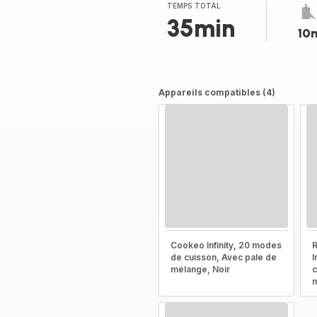
(moyenne)
TEMPS TOTAL
35min
10
Appareils compatibles (4)
Cookeo Infinity, 20 modes
de cuisson, Avec pale de
I
mélange, Noir
c
m