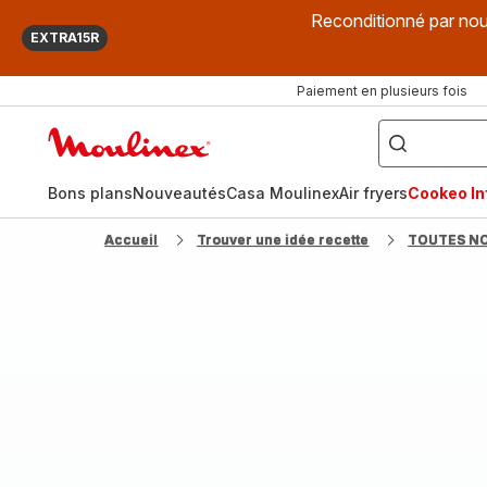
Reconditionné par nou
EXTRA15R
Paiement en plusieurs fois
["Que
recherchez-
Accueil
vous
?",
Moulinex
"Cookeo",
"Air
fryer",
Bons plans
Nouveautés
Casa Moulinex
Air fryers
Cookeo Inf
"Companion"]
Accueil
Trouver une idée recette
TOUTES N