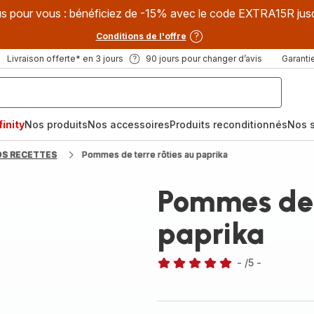
s pour vous : bénéficiez de -15% avec le code EXTRA15R jus
Conditions de l'offre
Livraison offerte* en 3 jours
90 jours pour changer d’avis
Garantie
inity
Nos produits
Nos accessoires
Produits reconditionnés
Nos s
OS RECETTES
Pommes de terre rôties au paprika
Pommes de t
paprika
-
/5
-
Avis
5
étoiles