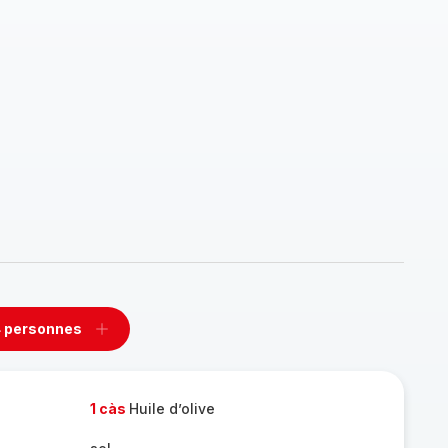
 personnes
rimer
Ajouter
sonnes
personnes
1 càs
Huile d’olive