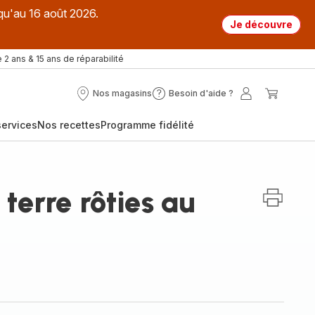
qu'au 16 août 2026.
Je découvre
 2 ans & 15 ans de réparabilité
Nos magasins
Besoin d'aide ?
Nos
Besoin
Mon
Mon
magasins
d'aide
compte
panier
ervices
Nos recettes
Programme fidélité
?
erre rôties au