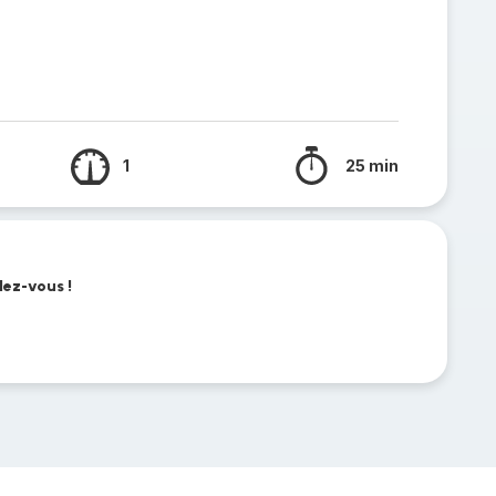
1
25 min
lez-vous !