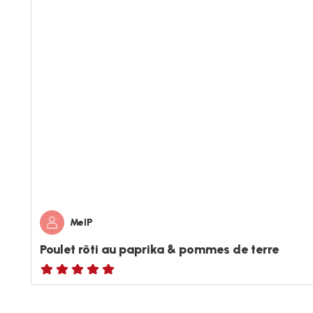
MelP
Poulet rôti au paprika & pommes de terre
ratings.NaN