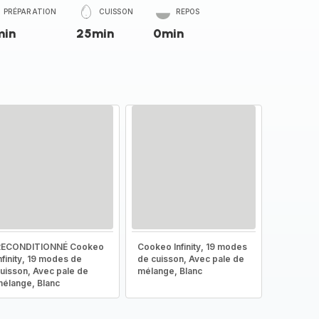
PRÉPARATION
CUISSON
REPOS
min
25min
0min
RECONDITIONNÉ Cookeo
Cookeo Infinity, 19 modes
nfinity, 19 modes de
de cuisson, Avec pale de
uisson, Avec pale de
mélange, Blanc
élange, Blanc