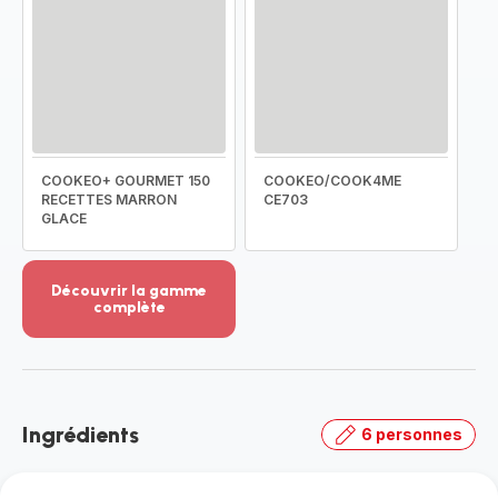
COOKEO+ GOURMET 150
COOKEO/COOK4ME
RECETTES MARRON
CE703
GLACE
Découvrir la gamme
complète
Voir
plus...
-
Découvrir
la
Ingrédients
6 personnes
gamme
complète
-