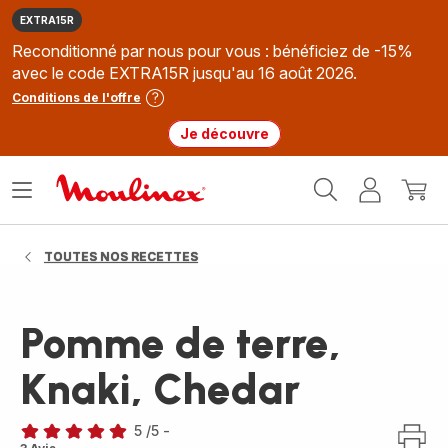
EXTRA15R
Reconditionné par nous pour vous : bénéficiez de -15%
avec le code EXTRA15R jusqu'au 16 août 2026.
Conditions de l'offre
Je découvre
Accueil
Ouvrir
Mon
Mon
Moulinex
le
compte
panie
menu
TOUTES NOS RECETTES
Pomme de terre,
Knaki, Chedar
5
/5
-