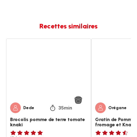
Recettes similaires
Brocolis
Gratin
pomme
de
de
Pommes
terre
de
tomate
Terre
knaki
au
fromage
et
Knaki
35min
Dede
Orégane
Brocolis pomme de terre tomate
Gratin de Pommes
knaki
fromage et Knaki