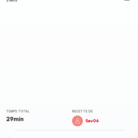
Avis
3 Avis
5
étoiles
(moyenne)
TEMPS TOTAL
RECETTE DE
29min
Sev06