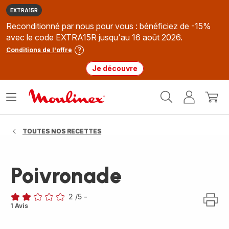
EXTRA15R
Reconditionné par nous pour vous : bénéficiez de -15%
avec le code EXTRA15R jusqu'au 16 août 2026.
Conditions de l'offre
Je découvre
Accueil
Ouvrir
Mon
Mon
Moulinex
le
compte
panie
menu
TOUTES NOS RECETTES
Poivronade
2
/5
-
Avis
1 Avis
2
étoiles