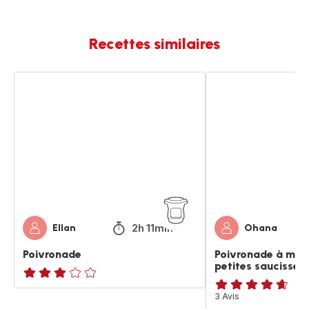
Recettes similaires
Poivronade
Poivronade
à
ma
façon
&
ces
petites
saucisses
2h 11min
Ellan
Ohana
Poivronade
Poivronade à ma 
petites saucisses
Avis
ratings.4.6
3 Avis
3