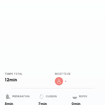
(moyenne)
TEMPS TOTAL
RECETTE DE
12min
-
PRÉPARATION
CUISSON
REPOS
5min
7min
0min