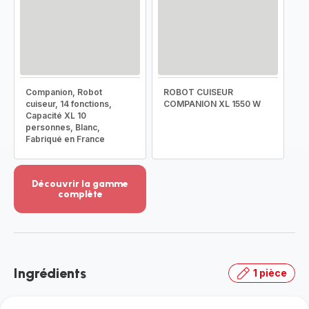
Companion, Robot
ROBOT CUISEUR
cuiseur, 14 fonctions,
COMPANION XL 1550 W
Capacité XL 10
personnes, Blanc,
Fabriqué en France
Découvrir la gamme
complète
Voir
plus...
-
Découvrir
la
Ingrédients
1 pièce
gamme
complète
-