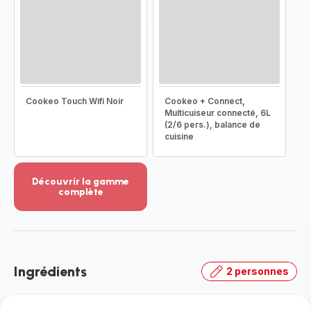
Cookeo Touch Wifi Noir
Cookeo + Connect,
Multicuiseur connecté, 6L
(2/6 pers.), balance de
cuisine
Découvrir la gamme
complète
Voir
plus...
-
Découvrir
la
Ingrédients
2 personnes
gamme
complète
-