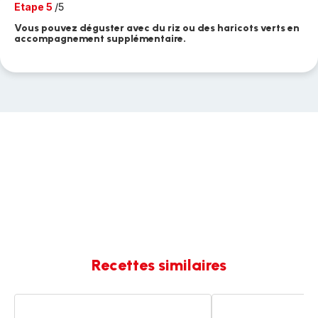
Etape 5
/5
Vous pouvez déguster avec du riz ou des haricots verts en
accompagnement supplémentaire.
Recettes similaires
Pâte
Pâtes
à
au