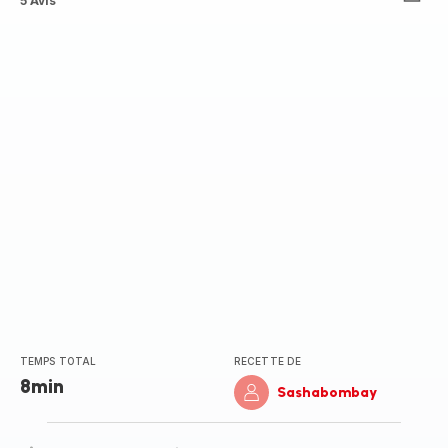
ratings.4.2
5 Avis
TEMPS TOTAL
RECETTE DE
8min
Sashabombay