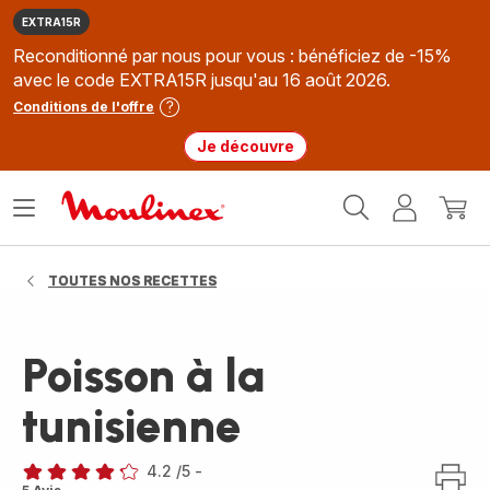
EXTRA15R
Reconditionné par nous pour vous : bénéficiez de -15%
avec le code EXTRA15R jusqu'au 16 août 2026.
Conditions de l'offre
Je découvre
Accueil
Ouvrir
Mon
Mon
Moulinex
le
compte
panie
menu
TOUTES NOS RECETTES
Poisson à la
tunisienne
4.2
/5
-