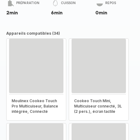
PRÉPARATION
CUISSON
REPOS
2min
6min
0min
Appareils compatibles (34)
Moulinex Cookeo Touch
Cookeo Touch Mini,
Pro Multicuiseur, Balance
Multicuiseur connecté, 3L
intégrée, Connecté
(2 pers.), écran tactile