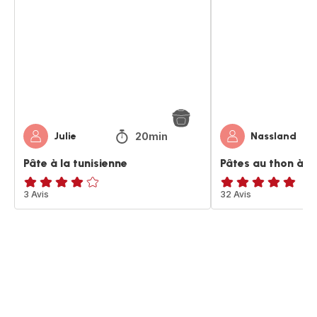
la
thon
tunisienne
à
la
tunisienne
20min
Julie
Nassland
Pâte à la tunisienne
Pâtes au thon à la
Avis
3 Avis
ratings.4.8
32 Avis
4
étoiles
(moyenne)