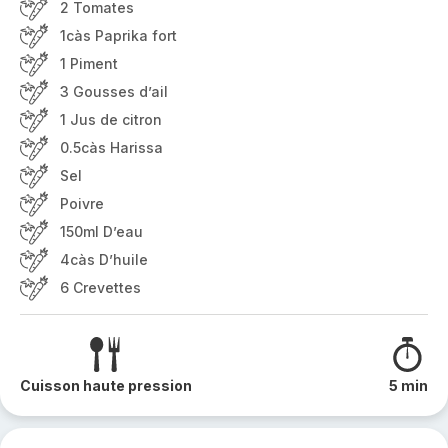
2 Tomates
1càs Paprika fort
1 Piment
3 Gousses d’ail
1 Jus de citron
0.5càs Harissa
Sel
Poivre
150ml D’eau
4càs D’huile
6 Crevettes
Cuisson haute pression
5 min