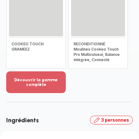
COOKEO TOUCH
RECONDITIONNÉ
GRAMEEZ
Moulinex Cookeo Touch
Pro Multicuiseur, Balance
intégrée, Connecté
Découvrir la gamme
complète
Voir
plus...
-
Découvrir
la
Ingrédients
3 personnes
gamme
complète
-