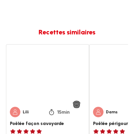
Recettes similaires
Poêlée
Poêlée
façon
périgourdine
savoyarde
à
ma
façon
15min
Lili
Dams
Poêlée façon savoyarde
Poêlée périgourdi