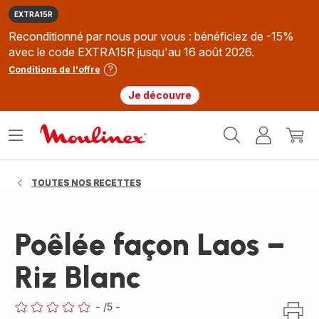
EXTRA15R
Reconditionné par nous pour vous : bénéficiez de -15%
avec le code EXTRA15R jusqu'au 16 août 2026.
Conditions de l'offre
Je découvre
Accueil
Ouvrir
Mon
Mon
Moulinex
le
compte
panie
menu
TOUTES NOS RECETTES
Poêlée façon Laos –
Riz Blanc
-
/5
-