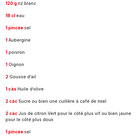
120 g
riz blanc
18 cl
eau
1 pincée
sel
1
Aubergine
1
poivron
1
Oignon
2
Gousse d’ail
1 càs
Huile d’olive
2 càc
Sucre ou bien une cuillère à café de miel
2 càc
Jus de citron Vert pour le côté plus vif ou bien jaune
pour le côté plus doux
1 pincée
sel