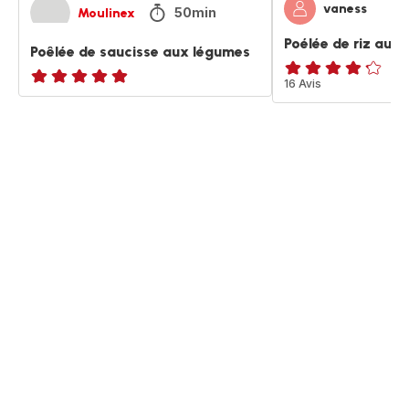
vaness
50min
Moulinex
Poélée de riz aux 
Poêlée de saucisse aux légumes
ratings.4.2
16 Avis
ratings.NaN