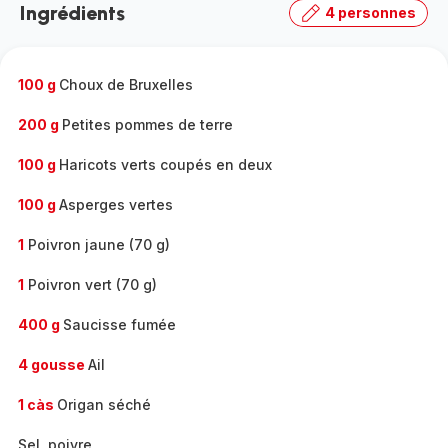
Ingrédients
4 personnes
100 g
Choux de Bruxelles
200 g
Petites pommes de terre
100 g
Haricots verts coupés en deux
100 g
Asperges vertes
1
Poivron jaune (70 g)
1
Poivron vert (70 g)
400 g
Saucisse fumée
4 gousse
Ail
1 càs
Origan séché
Sel, poivre