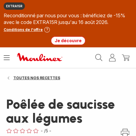
EXTRA15R
Reconditionné par nous pour vous : bénéficiez de -15%
avec le code EXTRA15R jusqu'au 16 août 2026.
Conditions de l'offre
Je découvre
Accueil
Ouvrir
Mon
Mon
Moulinex
le
compte
panie
menu
TOUTES NOS RECETTES
Poêlée de saucisse
aux légumes
-
/5
-