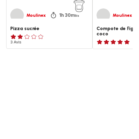
1h 30min
Moulinex
Moulinex
Pizza sucrée
Compote de figue
coco
Avis
3 Avis
ratings.NaN
2
étoiles
(moyenne)