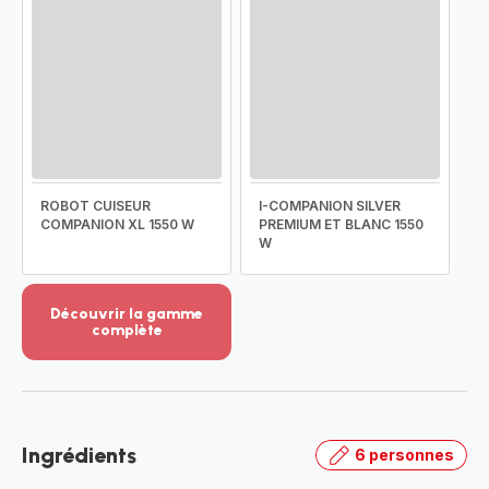
ROBOT CUISEUR
I-COMPANION SILVER
COMPANION XL 1550 W
PREMIUM ET BLANC 1550
W
Découvrir la gamme
complète
Voir
plus...
-
Découvrir
la
Ingrédients
6 personnes
gamme
complète