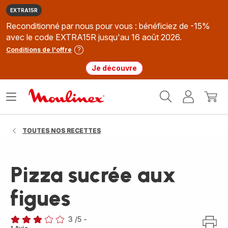
EXTRA15R
Reconditionné par nous pour vous : bénéficiez de -15%
avec le code EXTRA15R jusqu'au 16 août 2026.
Conditions de l'offre
Je découvre
Accueil
Ouvrir
Mon
Mon
Moulinex
le
compte
panie
menu
TOUTES NOS RECETTES
Pizza sucrée aux
figues
3
/5
-