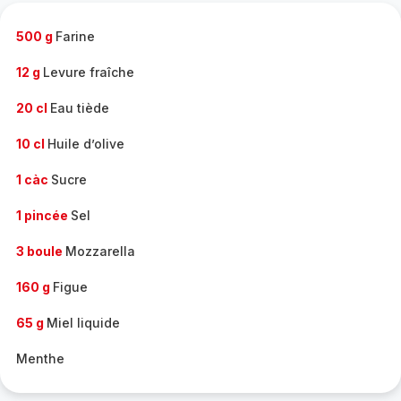
-
500 g
Farine
12 g
Levure fraîche
20 cl
Eau tiède
10 cl
Huile d’olive
1 càc
Sucre
1 pincée
Sel
3 boule
Mozzarella
160 g
Figue
65 g
Miel liquide
Menthe