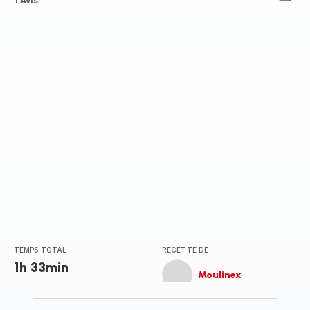
Avis
1 Avis
3
étoiles
(moyenne)
TEMPS TOTAL
RECETTE DE
1h 33min
Moulinex