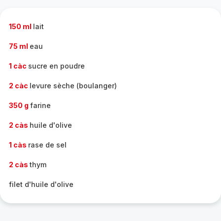
complète
-
150 ml
lait
75 ml
eau
1 càc
sucre en poudre
2 càc
levure sèche (boulanger)
350 g
farine
2 càs
huile d'olive
1 càs
rase de sel
2 càs
thym
filet d'huile d'olive