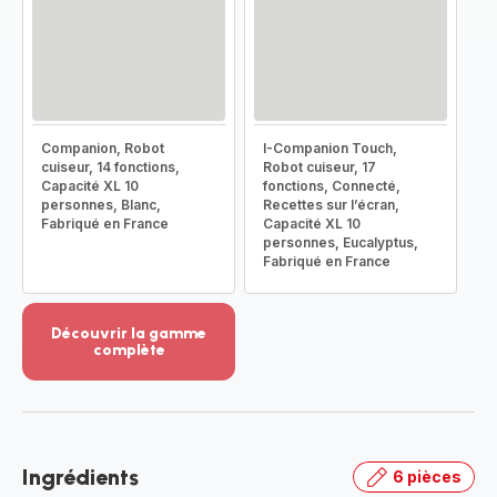
Companion, Robot
I-Companion Touch,
cuiseur, 14 fonctions,
Robot cuiseur, 17
Capacité XL 10
fonctions, Connecté,
personnes, Blanc,
Recettes sur l’écran,
Fabriqué en France
Capacité XL 10
personnes, Eucalyptus,
Fabriqué en France
Découvrir la gamme
complète
Voir
plus...
-
Découvrir
la
Ingrédients
6 pièces
gamme