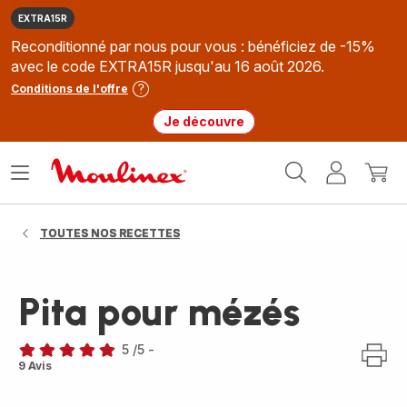
EXTRA15R
Reconditionné par nous pour vous : bénéficiez de -15%
avec le code EXTRA15R jusqu'au 16 août 2026.
Conditions de l'offre
Je découvre
Accueil
Ouvrir
Mon
Mon
Moulinex
le
compte
panie
menu
TOUTES NOS RECETTES
Pita pour mézés
5
/5
-
Avis
9 Avis
5
étoiles