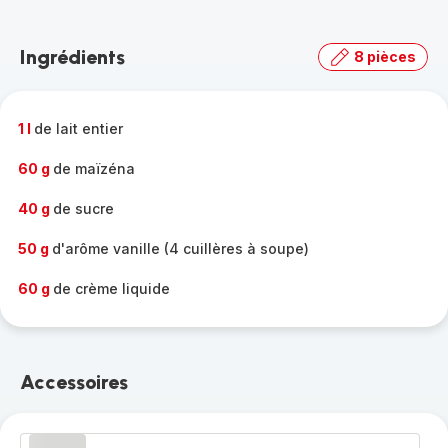
Découvrir
la
Ingrédients
8 pièces
gamme
complète
-
1 l
de lait entier
60 g
de maïzéna
40 g
de sucre
50 g
d'arôme vanille (4 cuillères à soupe)
60 g
de crème liquide
Accessoires