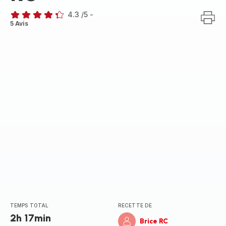
4.3
/5
-
ratings.4.3
5 Avis
TEMPS TOTAL
RECETTE DE
2h 17min
Brice RC