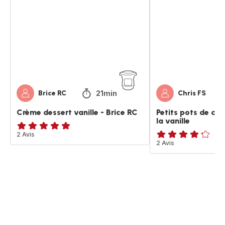
vanille
de
-
crème
Brice
aux
RC
oeufs
à
la
vanille
21min
Brice RC
Chris FS
Crème dessert vanille - Brice RC
Petits pots de cr
la vanille
Avis
2 Avis
ratings.4.2
2 Avis
5
étoiles
(moyenne)