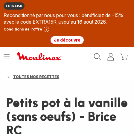
EXTRA15R
Reconditionné par nous pour vous : bénéficiez de -15%
avec le code EXTRA15R jusqu'au 16 août 2026.
Conditions de l'offre
Je découvre
Accueil
Ouvrir
Mon
Mon
Moulinex
le
compte
panie
menu
TOUTES NOS RECETTES
Petits pot à la vanille
(sans oeufs) - Brice
RC