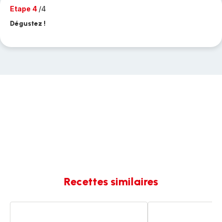
Etape 4
/4
Dégustez !
Recettes similaires
Crème
Petits
dessert
pots