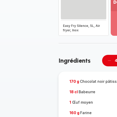
D
Vo
pl
-
Easy Fry Silence, 5L, Air
Dé
fryer, Inox
la
g
co
-
Ingrédients
4
Supp
per
170 g
Chocolat noir pâtis
18 cl
Babeurre
1
Œuf moyen
160 g
Farine