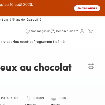
qu'au 16 août 2026.
Je découvre
 2 ans & 15 ans de réparabilité
Nos magasins
Besoin d'aide ?
Nos
Besoin
Mon
Mon
magasins
d'aide
compte
panier
ervices
Nos recettes
Programme fidélité
?
leux au chocolat
PRÉPARATION
CUISSON
REPOS