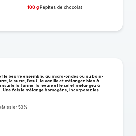
100 g
Pépites de chocolat
 et le beurre ensemble, au micro-ondes ou au bain-
re, le sucre, l’œuf, la vanille et mélangez bien à
ensuite la farine, la levure et le sel et mélangez à
e. Une fois le mélange homogène, incorporez les
pâtissier 53%