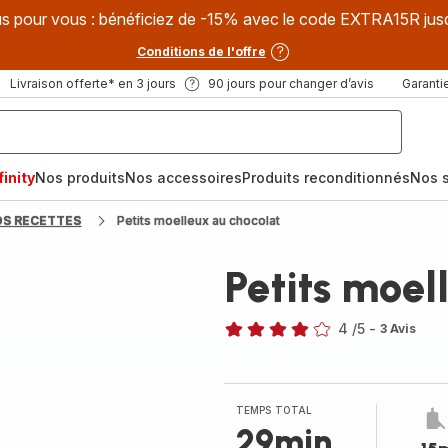
s pour vous : bénéficiez de -15% avec le code EXTRA15R jus
Conditions de l'offre
Livraison offerte* en 3 jours
90 jours pour changer d’avis
Garantie
inity
Nos produits
Nos accessoires
Produits reconditionnés
Nos s
OS RECETTES
Petits moelleux au chocolat
Petits moel
4
/5
-
3 Avis
Avis
4
étoiles
(moyenne)
TEMPS TOTAL
29min