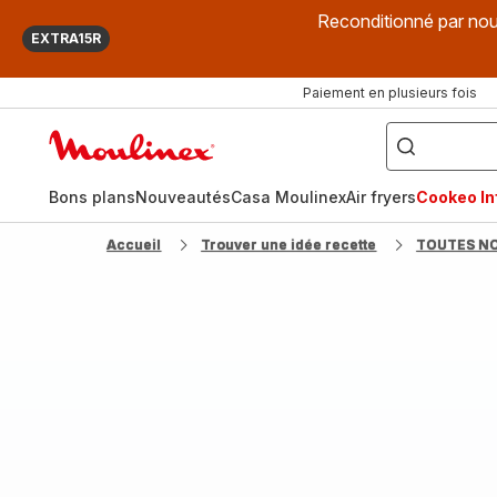
Reconditionné par nou
EXTRA15R
Paiement en plusieurs fois
["Que
recherchez-
Accueil
vous
?",
Moulinex
"Cookeo",
"Air
fryer",
Bons plans
Nouveautés
Casa Moulinex
Air fryers
Cookeo Inf
"Companion"]
Accueil
Trouver une idée recette
TOUTES N