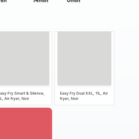
min
14min
0min
asy Fry Smart & Silence,
Easy Fry Dual XXL, 11L, Air
L, Air fryer, Noir
fryer, Noir