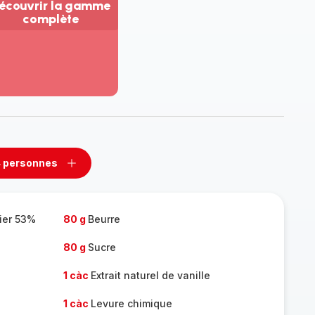
écouvrir la gamme
complète
ir
us...
couvrir
amme
mplète
 personnes
rimer
Ajouter
sonnes
personnes
sier 53%
80 g
Beurre
80 g
Sucre
1 càc
Extrait naturel de vanille
1 càc
Levure chimique