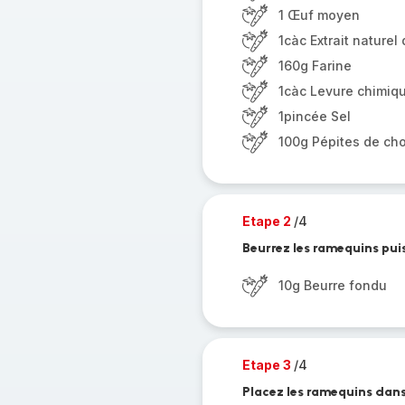
1 Œuf moyen
1càc Extrait naturel 
160g Farine
1càc Levure chimiq
1pincée Sel
100g Pépites de ch
Etape 2
/4
Beurrez les ramequins puis
10g Beurre fondu
Etape 3
/4
Placez les ramequins dans 