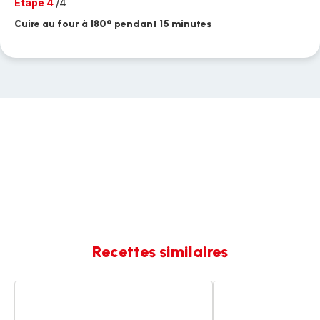
Etape 4
/4
Cuire au four à 180° pendant 15 minutes
Recettes similaires
Bonhomme
Brioche
de
petit-
pain
déjeuner