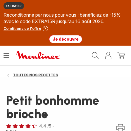
EXTRA15R
Reconditionné par nous pour vous : bénéficiez de -15%
avec le code EXTRA15R jusqu'au 16 août 2026.
Conditions de l'offre
Je découvre
Accueil
Ouvrir
Mon
Mon
Moulinex
le
compte
panie
menu
TOUTES NOS RECETTES
Petit bonhomme
brioche
4.4
/5
-