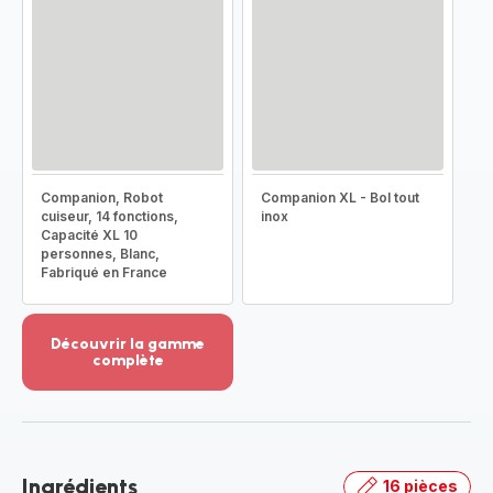
Companion, Robot
Companion XL - Bol tout
cuiseur, 14 fonctions,
inox
Capacité XL 10
personnes, Blanc,
Fabriqué en France
Découvrir la gamme
complète
Voir
plus...
-
Découvrir
la
Ingrédients
16 pièces
gamme