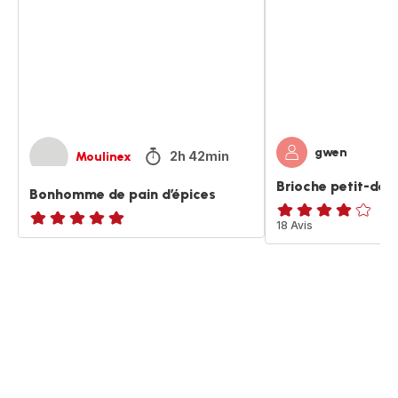
d’épices
gwen
2h 42min
Moulinex
Brioche petit-déj
Bonhomme de pain d’épices
Avis
18 Avis
ratings.NaN
4
étoiles
(moyenne)