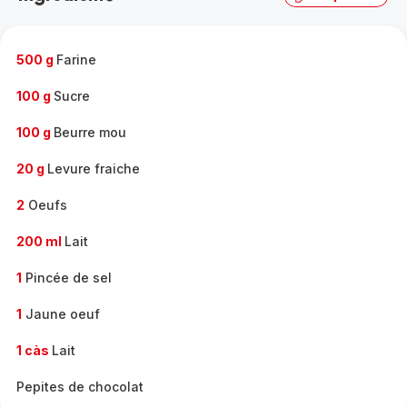
complète
-
500 g
Farine
100 g
Sucre
100 g
Beurre mou
20 g
Levure fraiche
2
Oeufs
200 ml
Lait
1
Pincée de sel
1
Jaune oeuf
1 càs
Lait
Pepites de chocolat