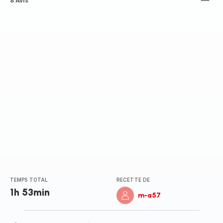
ratings.4.4
8 Avis
TEMPS TOTAL
RECETTE DE
1h 53min
m-a57