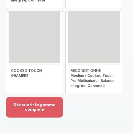
intégrée, Connecté
COOKEO TOUCH
RECONDITIONNÉ
GRAMEEZ
Moulinex Cookeo Touch
Pro Multicuiseur, Balance
intégrée, Connecté
Découvrir la gamme
complète
Voir
plus...
-
Découvrir