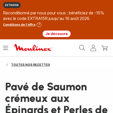
EXTRA15R
Reconditionné par nous pour vous : bénéficiez de -15%
avec le code EXTRA15R jusqu'au 16 août 2026.
Conditions de l'offre
Je découvre
Accueil
Ouvrir
Mon
Mon
Moulinex
le
compte
panie
menu
TOUTES NOS RECETTES
Pavé de Saumon
crémeux aux
Épinards et Perles de