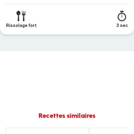
Rissolage fort
3 sec
Recettes similaires
Pavé
Pavé