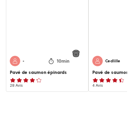
de
de
saumon
saumon
épinards
blé
et
sa
sauce
10min
-
Cedlille
Pavé de saumon épinards
Pavé de saumon bl
ratings.4.2
28 Avis
ratings.4.4
4 Avis