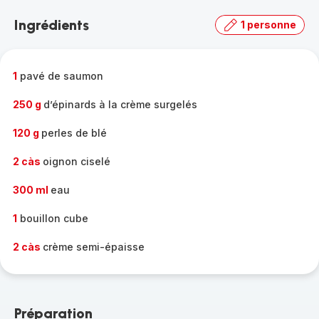
la
Ingrédients
1 personne
gamme
complète
-
1
pavé de saumon
250 g
d’épinards à la crème surgelés
120 g
perles de blé
2 càs
oignon ciselé
300 ml
eau
1
bouillon cube
2 càs
crème semi-épaisse
Préparation