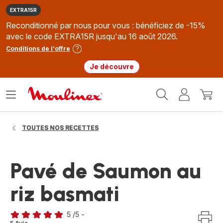
EXTRA15R
Reconditionné par nous pour vous : bénéficiez de -15%
avec le code EXTRA15R jusqu'au 16 août 2026.
Conditions de l'offre
Je découvre
Accueil
Ouvrir
Mon
Mon
Moulinex
le
compte
panie
menu
TOUTES NOS RECETTES
Pavé de Saumon au
riz basmati
5
/5
-