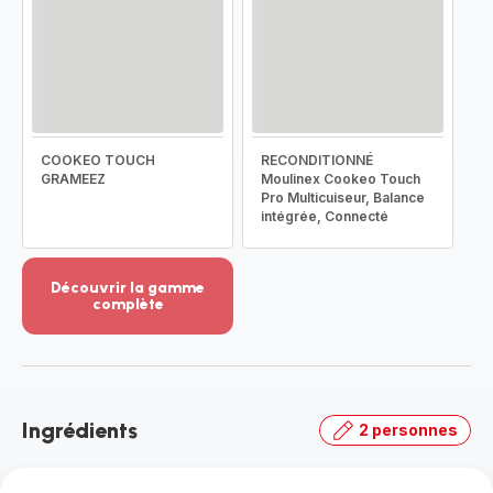
COOKEO TOUCH
RECONDITIONNÉ
GRAMEEZ
Moulinex Cookeo Touch
Pro Multicuiseur, Balance
intégrée, Connecté
Découvrir la gamme
complète
Voir
plus...
-
Découvrir
la
Ingrédients
2 personnes
gamme
complète
-