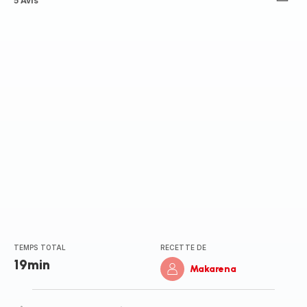
Avis
5 Avis
5
étoiles
(moyenne)
TEMPS TOTAL
RECETTE DE
19min
Makarena