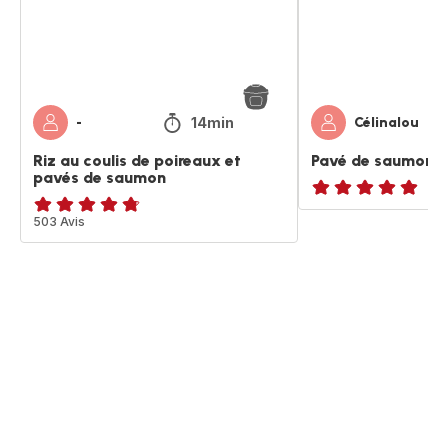
et
pavés
de
saumon
14min
-
Célinalou
Riz au coulis de poireaux et
Pavé de saumon r
pavés de saumon
ratings.NaN
ratings.4.7
503 Avis