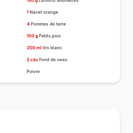
150 g
Lardons allumettes
1
Navet orange
4
Pommes de terre
100 g
Petits pois
200 ml
Vin blanc
2 càc
Fond de veau
Poivre