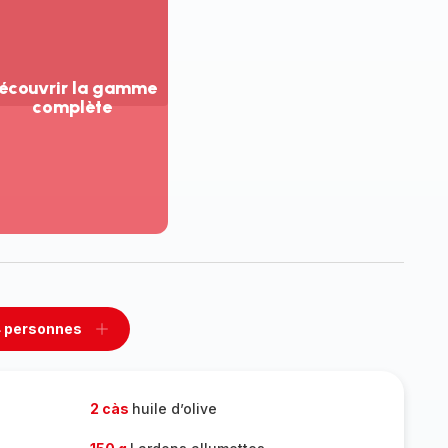
écouvrir la gamme
complète
ir
us...
couvrir
amme
mplète
 personnes
rimer
Ajouter
sonnes
personnes
2 càs
huile d’olive