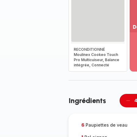
D
Vo
pl
RECONDITIONNÉ
-
Moulinex Cookeo Touch
Dé
Pro Multicuiseur, Balance
la
intégrée, Connecté
g
co
-
Ingrédients
4
Supp
per
6
Paupiettes de veau