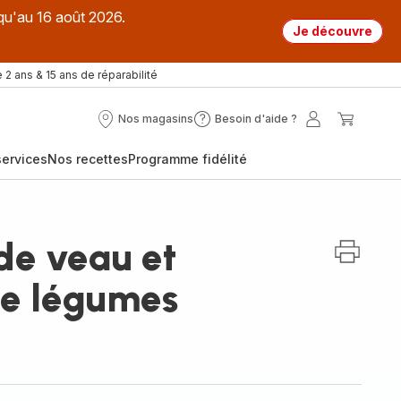
qu'au 16 août 2026.
Je découvre
 2 ans & 15 ans de réparabilité
Nos magasins
Besoin d'aide ?
Nos
Besoin
Mon
Mon
magasins
d'aide
compte
panier
ervices
Nos recettes
Programme fidélité
?
de veau et
de légumes