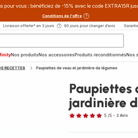
s pour vous : bénéficiez de -15% avec le code EXTRA15R jus
Conditions de l'offre
Livraison offerte* en 3 jours
90 jours pour changer d’avis
Garantie
inity
Nos produits
Nos accessoires
Produits reconditionnés
Nos s
OS RECETTES
Paupiettes de veau et jardinière de légumes
Paupiettes 
jardinière 
5
/5
-
2 Avis
Avis
5
étoiles