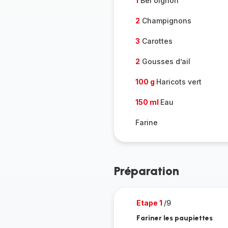
1
Bel oignon
2
Champignons
3
Carottes
2
Gousses d’ail
100 g
Haricots vert
150 ml
Eau
Farine
Préparation
Etape 1
/9
Fariner les paupiettes