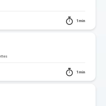
1 min
ettes
1 min