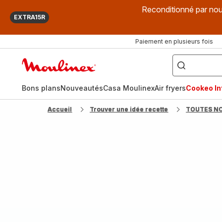
Reconditionné par nou
EXTRA15R
Paiement en plusieurs fois
["Que
recherchez-
Accueil
vous
?",
Moulinex
"Cookeo",
"Air
fryer",
Bons plans
Nouveautés
Casa Moulinex
Air fryers
Cookeo Inf
"Companion"]
Accueil
Trouver une idée recette
TOUTES N