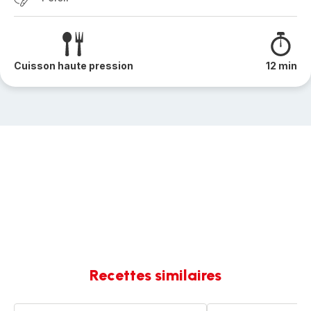
Cuisson haute pression
12 min
Recettes similaires
Paupiettes
Paupiettes