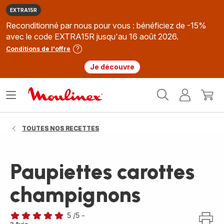
EXTRA15R
Reconditionné par nous pour vous : bénéficiez de -15%
avec le code EXTRA15R jusqu'au 16 août 2026.
Conditions de l'offre
Je découvre
Accueil
Ouvrir
Mon
Mon
Moulinex
le
compte
panie
menu
TOUTES NOS RECETTES
Paupiettes carottes
champignons
5
/5
-