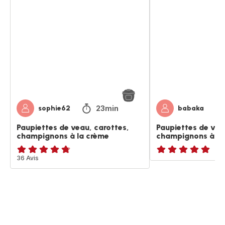
de
de
veau,
veau
carottes,
carottes
champignons
champignons
à
à
la
la
crème
crème
23min
sophie62
babaka
Paupiettes de veau, carottes,
Paupiettes de vea
champignons à la crème
champignons à la
ratings.4.7
36 Avis
ratings.NaN