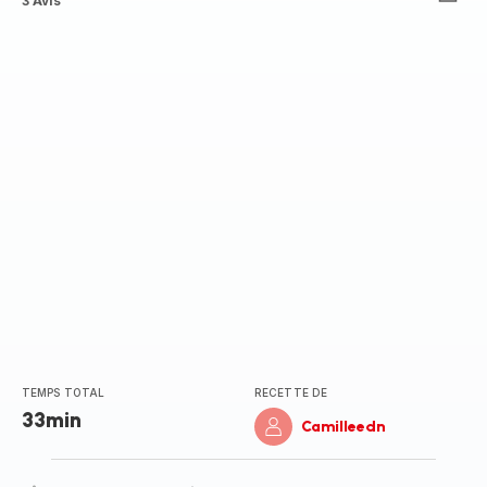
Avis
3 Avis
5
étoiles
(moyenne)
TEMPS TOTAL
RECETTE DE
33min
Camilleedn