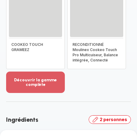
COOKEO TOUCH
RECONDITIONNÉ
GRAMEEZ
Moulinex Cookeo Touch
Pro Multicuiseur, Balance
intégrée, Connecté
Découvrir la gamme
complète
Voir
plus...
-
Découvrir
la
Ingrédients
2 personnes
gamme
complète
-