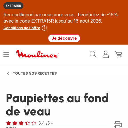
EXTRA15R
Reconditionné par nous pour vous : bénéficiez de -15%
avec le code EXTRA15R jusqu'au 16 août 2026.
Conditions de l'offre
Je découvre
Accueil
Ouvrir
Mon
Mon
Moulinex
le
compte
panie
menu
TOUTES NOS RECETTES
Paupiettes au fond
de veau
3.4
/5
-