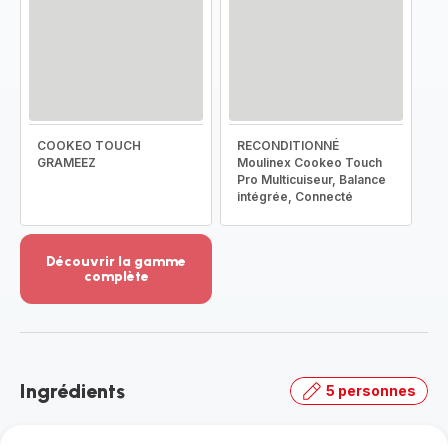
COOKEO TOUCH
RECONDITIONNÉ
GRAMEEZ
Moulinex Cookeo Touch
Pro Multicuiseur, Balance
intégrée, Connecté
Découvrir la gamme
complète
Voir
plus...
-
Découvrir
la
Ingrédients
5 personnes
gamme
complète
-