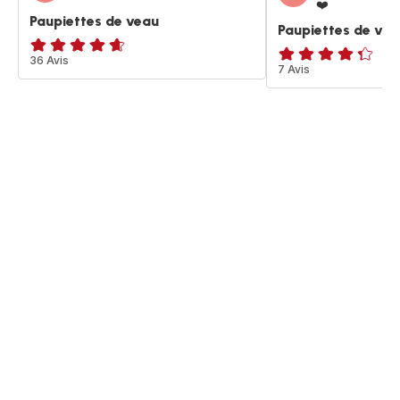
❤️
Paupiettes de veau
Paupiettes de ve
ratings.4.6
36 Avis
ratings.4.3
7 Avis