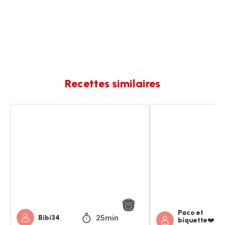
Recettes similaires
Paupiettes
Paupiettes
de
de
veau
veaux
Paco et
25min
Bibi34
biquette❤️