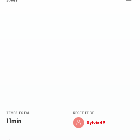
Avis
3 Avis
5
étoiles
(moyenne)
TEMPS TOTAL
RECETTE DE
11min
Sylvie49