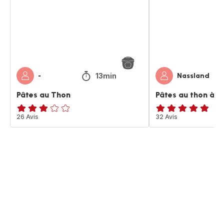
la
tunisienne
13min
-
Nassland
Pâtes au Thon
Pâtes au thon à la
ratings.2.9
26 Avis
ratings.4.8
32 Avis