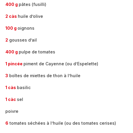
400 g
pâtes (fusilli)
2 càs
huile d’olive
100 g
oignons
2
gousses d’ail
400 g
pulpe de tomates
1 pincée
piment de Cayenne (ou d’Espelette)
3
boîtes de miettes de thon à l’huile
1 càs
basilic
1 càc
sel
poivre
6
tomates séchées à l’huile (ou des tomates cerises)