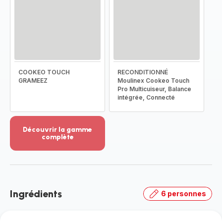
COOKEO TOUCH
RECONDITIONNÉ
GRAMEEZ
Moulinex Cookeo Touch
Pro Multicuiseur, Balance
intégrée, Connecté
Découvrir la gamme
complète
Voir
plus...
-
Découvrir
la
Ingrédients
6 personnes
gamme
complète
-