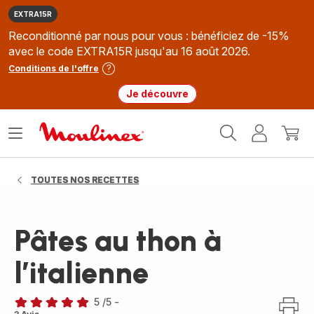
EXTRA15R
Reconditionné par nous pour vous : bénéficiez de -15%
avec le code EXTRA15R jusqu'au 16 août 2026.
Conditions de l'offre
Je découvre
Accueil
Ouvrir
Mon
Mon
Moulinex
le
compte
panie
menu
TOUTES NOS RECETTES
Pâtes au thon à
l’italienne
5
/5
-