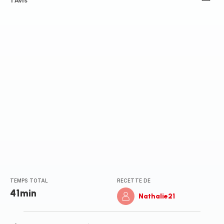
Avis
1 Avis
3
étoiles
(moyenne)
TEMPS TOTAL
RECETTE DE
41min
Nathalie21