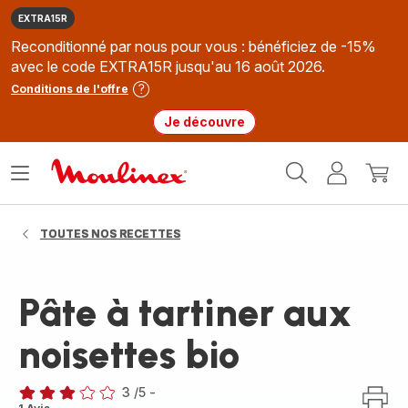
EXTRA15R
Reconditionné par nous pour vous : bénéficiez de -15%
avec le code EXTRA15R jusqu'au 16 août 2026.
Conditions de l'offre
Je découvre
Accueil
Ouvrir
Mon
Mon
Moulinex
le
compte
panie
menu
TOUTES NOS RECETTES
Pâte à tartiner aux
noisettes bio
3
/5
-