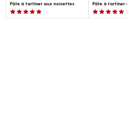
Pâte à tartiner aux noisettes
Pâte à tartiner au
ratings.NaN
ratings.NaN