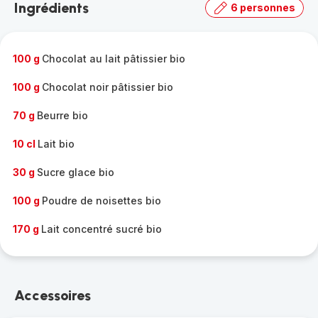
Ingrédients
6 personnes
gamme
complète
-
100 g
Chocolat au lait pâtissier bio
100 g
Chocolat noir pâtissier bio
70 g
Beurre bio
10 cl
Lait bio
30 g
Sucre glace bio
100 g
Poudre de noisettes bio
170 g
Lait concentré sucré bio
Accessoires