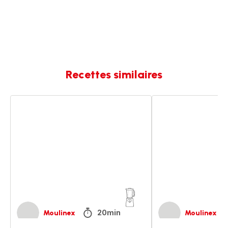
Recettes similaires
Pâte
Pâte
à
à
tartiner
tartiner
aux
aux
noisettes
noisettes
20min
Moulinex
Moulinex