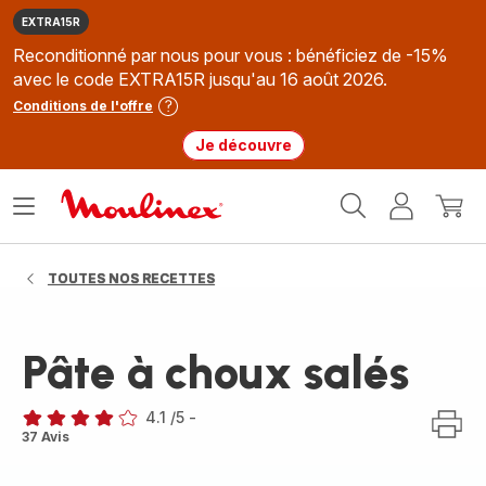
EXTRA15R
Reconditionné par nous pour vous : bénéficiez de -15%
avec le code EXTRA15R jusqu'au 16 août 2026.
Conditions de l'offre
Je découvre
Accueil
Ouvrir
Mon
Mon
Moulinex
le
compte
panie
menu
TOUTES NOS RECETTES
Pâte à choux salés
4.1
/5
-
ratings.4.1
37 Avis