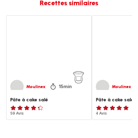
Recettes similaires
Pâte
Pâte
à
à
cake
cake
salé
salé
15min
Moulinex
Moulinex
Pâte à cake salé
Pâte à cake salé
ratings.4.3
59 Avis
Avis
4 Avis
5
étoiles
(moyenne)