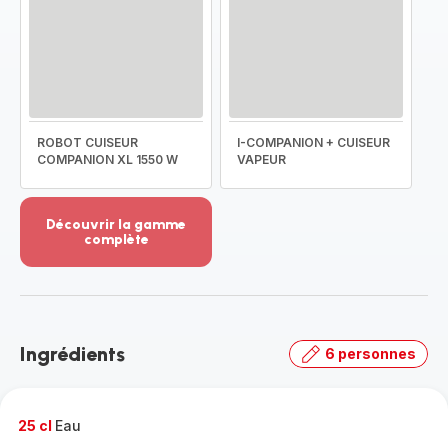
ROBOT CUISEUR
I-COMPANION + CUISEUR
COMPANION XL 1550 W
VAPEUR
Découvrir la gamme
complète
Voir
plus...
-
Découvrir
la
Ingrédients
6 personnes
gamme
complète
-
25 cl
Eau