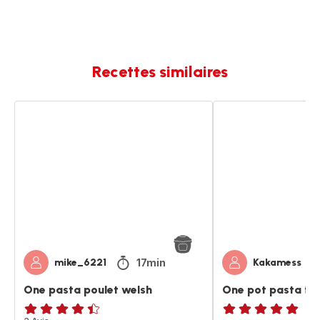
Recettes similaires
One
One
pasta
pot
poulet
pasta
welsh
façon
welsh
17min
mike_6221
Kakamess
One pasta poulet welsh
One pot pasta fa