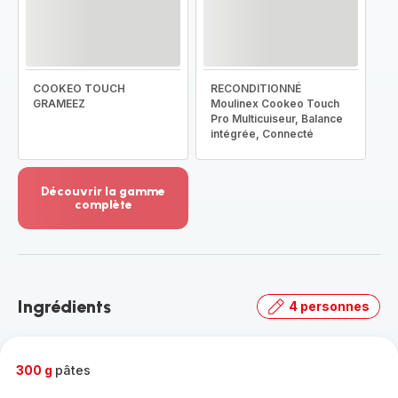
COOKEO TOUCH
RECONDITIONNÉ
GRAMEEZ
Moulinex Cookeo Touch
Pro Multicuiseur, Balance
intégrée, Connecté
Découvrir la gamme
complète
Voir
plus...
-
Découvrir
la
Ingrédients
4 personnes
gamme
complète
-
300 g
pâtes