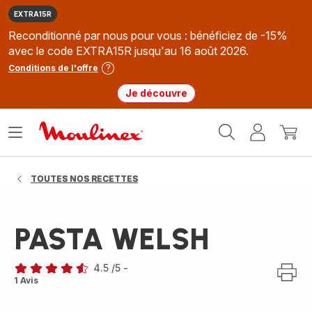
EXTRA15R
Reconditionné par nous pour vous : bénéficiez de -15%
avec le code EXTRA15R jusqu'au 16 août 2026.
Conditions de l'offre
Je découvre
Accueil
Ouvrir
Mon
Mon
Moulinex
le
compte
panie
menu
TOUTES NOS RECETTES
PASTA WELSH
4.5
/5
-
ratings.4.5
1 Avis