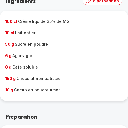
Ingrédients
8 personnes
gamme
complète
-
100 cl
Crème liquide 35% de MG
10 cl
Lait entier
50 g
Sucre en poudre
6 g
Agar-agar
8 g
Café soluble
150 g
Chocolat noir pâtissier
10 g
Cacao en poudre amer
Préparation