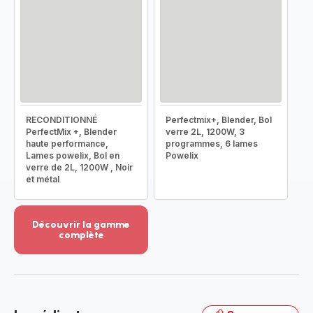
RECONDITIONNÉ
Perfectmix+, Blender, Bol
PerfectMix +, Blender
verre 2L, 1200W, 3
haute performance,
programmes, 6 lames
Lames powelix, Bol en
Powelix
verre de 2L, 1200W , Noir
et métal
Découvrir la gamme
complète
Voir
plus...
-
Découvrir
la