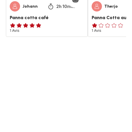
2h 10min
Johann
Therjo
Panna cotta café
Panna Cotta au c
Avis
1 Avis
Avis
1 Avis
5
1
étoiles
étoile
(moyenne)
(moyenne)