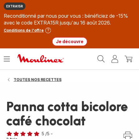
EXTRA15R
Reconditionné par nous pour vous : bénéficiez de -15%
avec le code EXTRA15R jusqu'au 16 août 2026.
Conditions de l'offre
Je découvre
Accueil
Ouvrir
Mon
Mon
Moulinex
le
compte
panie
menu
TOUTES NOS RECETTES
Panna cotta bicolore
café chocolat
5
/5
-