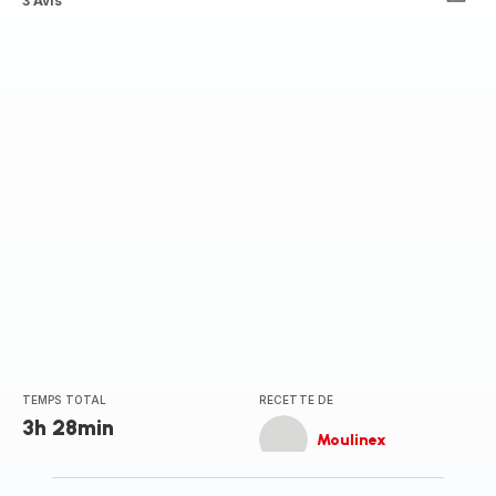
Avis
3 Avis
5
étoiles
(moyenne)
TEMPS TOTAL
RECETTE DE
3h 28min
Moulinex