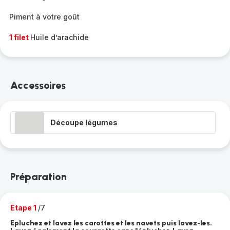
Piment à votre goût
1 filet
Huile d’arachide
Accessoires
Découpe légumes
Préparation
Etape 1
/7
Epluchez et lavez les carottes et les navets puis lavez-les.