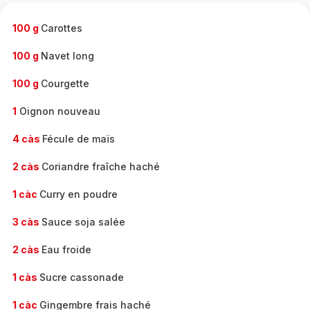
-
100 g
Carottes
100 g
Navet long
100 g
Courgette
1
Oignon nouveau
4 càs
Fécule de maïs
2 càs
Coriandre fraîche haché
1 càc
Curry en poudre
3 càs
Sauce soja salée
2 càs
Eau froide
1 càs
Sucre cassonade
1 càc
Gingembre frais haché