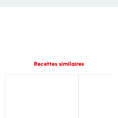
Recettes similaires
Brochettes
Pancakes
de
à
pancakes
la
courgette