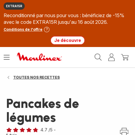
EXTRA15R
Reconditionné par nous pour vous : bénéficiez de -15%
avec le code EXTRA15R jusqu'au 16 août 2026.
Conditions de l'offre
Je découvre
Accueil
Ouvrir
Mon
Mon
Moulinex
le
compte
panie
menu
TOUTES NOS RECETTES
Pancakes de
légumes
4.7
/5
-