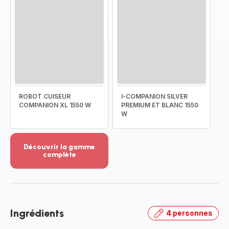
ROBOT CUISEUR
I-COMPANION SILVER
COMPANION XL 1550 W
PREMIUM ET BLANC 1550
W
Découvrir la gamme
complète
Voir
plus...
-
Découvrir
la
Ingrédients
4 personnes
gamme
complète