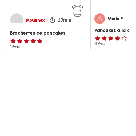
Marie P
27min
Moulinex
Pancakes à la cou
Brochettes de pancakes
ratings.3.7
6 Avis
Avis
1 Avis
5
étoiles
(moyenne)