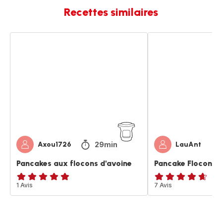
Recettes similaires
Pancakes
Pancake
aux
Flocons
flocons
d'avoine
d'avoine
29min
Axou1726
LauAnt
Pancakes aux flocons d'avoine
Pancake Flocons d
Avis
1 Avis
ratings.4.6
7 Avis
5
étoiles
(moyenne)