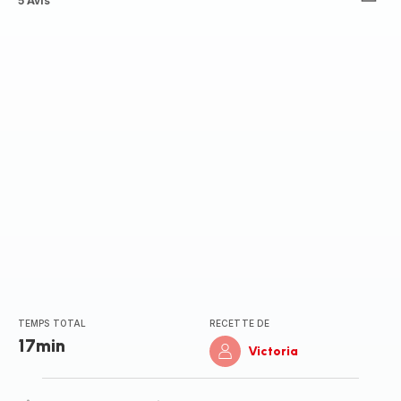
Avis
5 Avis
5
étoiles
(moyenne)
TEMPS TOTAL
RECETTE DE
17min
Victoria