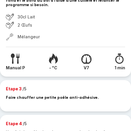
fond et le bord du bol a l’aide d’une cuillère et relancer le
programme si besoin.
30cl Lait
2 Œufs
Mélangeur
Manual P
- °C
V7
1 min
Etape 3
/5
Faire chauffer une petite poêle anti-adhésive.
Etape 4
/5