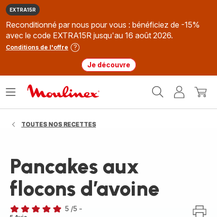
EXTRA15R
Reconditionné par nous pour vous : bénéficiez de -15%
avec le code EXTRA15R jusqu'au 16 août 2026.
Conditions de l'offre
Je découvre
Accueil
Ouvrir
Mon
Mon
Moulinex
le
compte
panie
menu
TOUTES NOS RECETTES
Pancakes aux
flocons d’avoine
5
/5
-