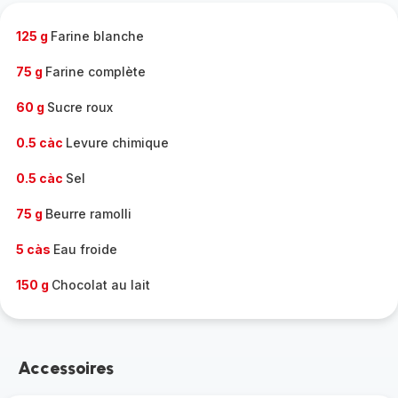
-
125 g
Farine blanche
75 g
Farine complète
60 g
Sucre roux
0.5 càc
Levure chimique
0.5 càc
Sel
75 g
Beurre ramolli
5 càs
Eau froide
150 g
Chocolat au lait
Accessoires