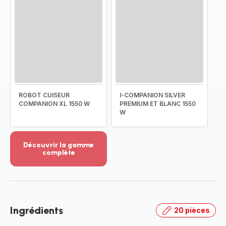
ROBOT CUISEUR
I-COMPANION SILVER
COMPANION XL 1550 W
PREMIUM ET BLANC 1550
W
Découvrir la gamme
complète
Voir
plus...
-
Découvrir
la
Ingrédients
20 pièces
gamme
complète