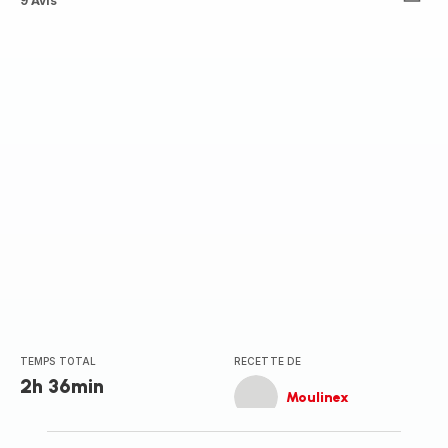
Avis
9 Avis
4
étoiles
(moyenne)
TEMPS TOTAL
RECETTE DE
2h 36min
Moulinex