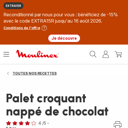
EXTRA15R
Reconditionné par nous pour vous : bénéficiez de -15%
avec le code EXTRA15R jusqu'au 16 août 2026.
Conditions de l'offre
Je découvre
Accueil
Ouvrir
Mon
Mon
Moulinex
le
compte
panie
menu
TOUTES NOS RECETTES
Palet croquant
nappé de chocolat
4
/5
-