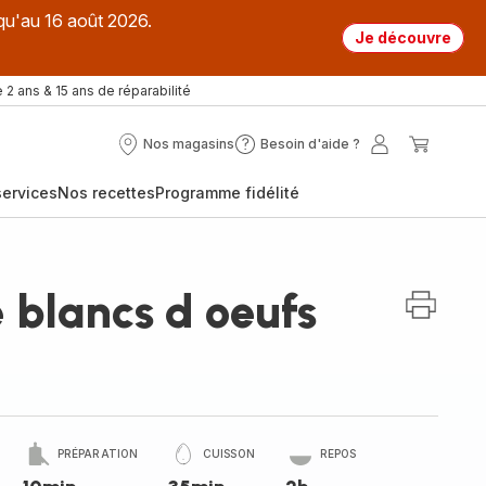
qu'au 16 août 2026.
Je découvre
 2 ans & 15 ans de réparabilité
Nos magasins
Besoin d'aide ?
Nos
Besoin
Mon
Mon
magasins
d'aide
compte
panier
ervices
Nos recettes
Programme fidélité
?
 blancs d oeufs
PRÉPARATION
CUISSON
REPOS