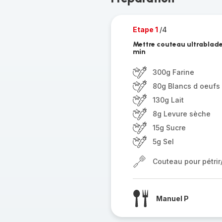
Etape 1
/4
Mettre couteau ultrablade 
min
300g Farine
80g Blancs d oeufs
130g Lait
8g Levure sèche
15g Sucre
5g Sel
Couteau pour pétri
Manuel P