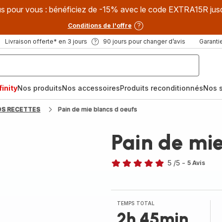
s pour vous : bénéficiez de -15% avec le code EXTRA15R jus
Conditions de l'offre
Livraison offerte* en 3 jours
90 jours pour changer d’avis
Garantie
inity
Nos produits
Nos accessoires
Produits reconditionnés
Nos s
OS RECETTES
Pain de mie blancs d oeufs
Pain de mie
5
/5
-
5 Avis
Avis
5
étoiles
(moyenne)
TEMPS TOTAL
2h 45min