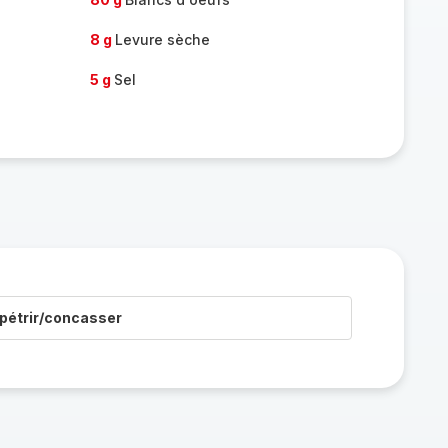
8 g
Levure sèche
5 g
Sel
pétrir/concasser