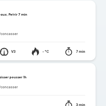
aux, Petrir 7 min
r/concasser
V3
- °C
7 min
aisser pousser 1h
r/concasser
3 min