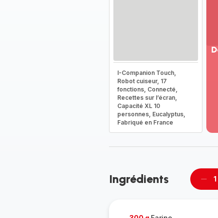
D
Vo
I-Companion Touch,
pl
Robot cuiseur, 17
-
fonctions, Connecté,
Dé
Recettes sur l’écran,
Capacité XL 10
la
personnes, Eucalyptus,
g
Fabriqué en France
co
-
Ingrédients
1
Supp
pièc
300 g
Farine