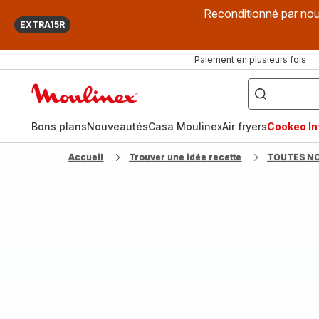
Reconditionné par nou
EXTRA15R
Paiement en plusieurs fois
["Que
recherchez-
Accueil
vous
?",
Moulinex
"Cookeo",
"Air
fryer",
Bons plans
Nouveautés
Casa Moulinex
Air fryers
Cookeo Inf
"Companion"]
Accueil
Trouver une idée recette
TOUTES N