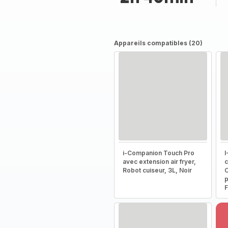
Appareils compatibles (20)
i-Companion Touch Pro
I
avec extension air fryer,
c
Robot cuiseur, 3L, Noir
C
p
F