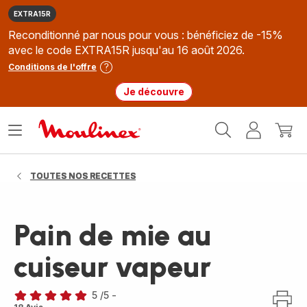
EXTRA15R
Reconditionné par nous pour vous : bénéficiez de -15%
avec le code EXTRA15R jusqu'au 16 août 2026.
Conditions de l'offre
Je découvre
Accueil
Ouvrir
Mon
Mon
Moulinex
le
compte
panie
menu
TOUTES NOS RECETTES
Pain de mie au
cuiseur vapeur
5
/5
-