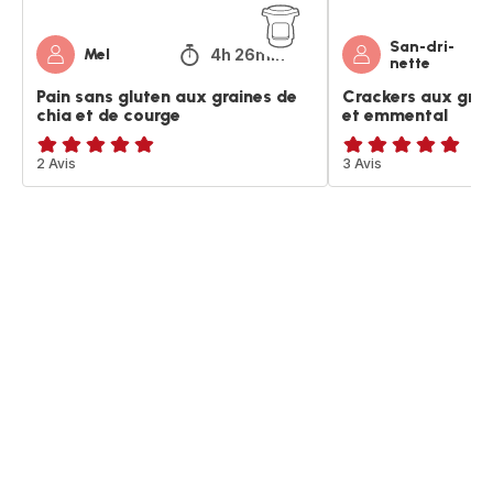
courge
San-dri-
4h 26min
Mel
nette
Pain sans gluten aux graines de
Crackers aux grai
chia et de courge
et emmental
Avis
2 Avis
Avis
3 Avis
5
5
étoiles
étoiles
(moyenne)
(moyenne)