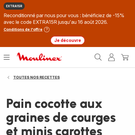
EXTRA15R
Reconditionné par nous pour vous : bénéficiez de -15%
avec le code EXTRA15R jusqu'au 16 août 2026.
Conditions de l'offre
Je découvre
Accueil
Ouvrir
Mon
Mon
Moulinex
le
compte
panie
menu
TOUTES NOS RECETTES
Pain cocotte aux
graines de courges
et minis carottes