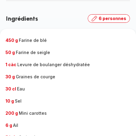
-
Découvrir
la
Ingrédients
6 personnes
gamme
complète
-
450 g
Farine de blé
50 g
Farine de seigle
1 càc
Levure de boulanger déshydratée
30 g
Graines de courge
30 cl
Eau
10 g
Sel
200 g
Mini carottes
6 g
Ail