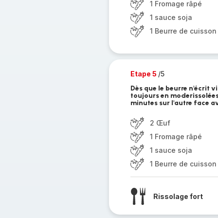
1 Fromage râpé
1 sauce soja
1 Beurre de cuisson
Etape 5
/5
Dès que le beurre n'écrit 
toujours en moderissolées 
minutes sur l'autre face av
2 Œuf
1 Fromage râpé
1 sauce soja
1 Beurre de cuisson
Rissolage fort