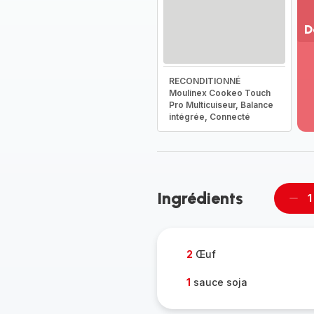
D
Vo
pl
RECONDITIONNÉ
-
Moulinex Cookeo Touch
Dé
Pro Multicuiseur, Balance
la
intégrée, Connecté
g
co
-
Ingrédients
1
Supp
per
2
Œuf
1
sauce soja