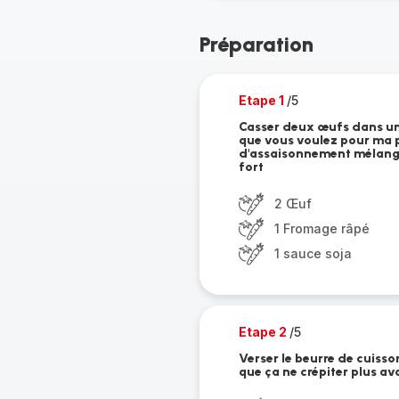
Préparation
Etape 1
/5
Casser deux œufs dans un
que vous voulez pour ma p
d'assaisonnement mélangez
fort
2 Œuf
1 Fromage râpé
1 sauce soja
Etape 2
/5
Verser le beurre de cuisso
que ça ne crépiter plus av