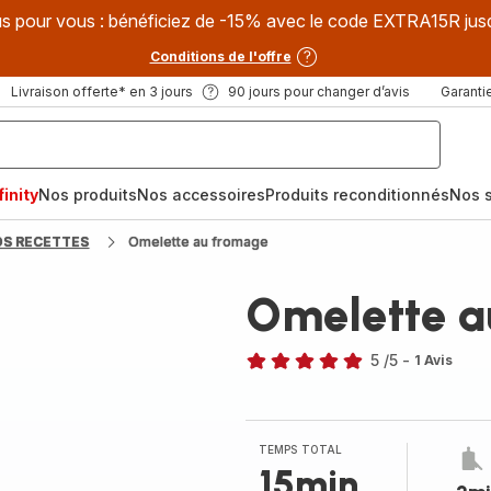
s pour vous : bénéficiez de -15% avec le code EXTRA15R jus
Conditions de l'offre
Livraison offerte* en 3 jours
90 jours pour changer d’avis
Garantie
inity
Nos produits
Nos accessoires
Produits reconditionnés
Nos s
OS RECETTES
Omelette au fromage
Omelette a
5
/5
-
1 Avis
Avis
5
étoiles
(moyenne)
TEMPS TOTAL
15min