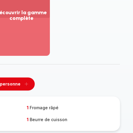
écouvrir la gamme
complète
ir
us...
couvrir
amme
mplète
 personne
rimer
Ajouter
sonne
personne
1
Fromage râpé
1
Beurre de cuisson