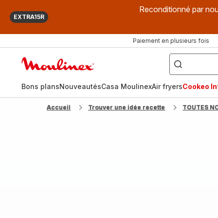
Reconditionné par nou
EXTRA15R
Paiement en plusieurs fois
["Que
recherchez-
Accueil
vous
?",
Moulinex
"Cookeo",
"Air
fryer",
Bons plans
Nouveautés
Casa Moulinex
Air fryers
Cookeo Inf
"Companion"]
Accueil
Trouver une idée recette
TOUTES N