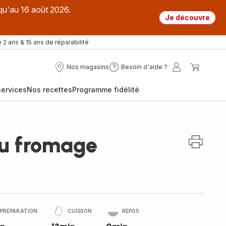
qu'au 16 août 2026.
Je découvre
 2 ans & 15 ans de réparabilité
Nos magasins
Besoin d'aide ?
Nos
Besoin
Mon
Mon
magasins
d'aide
compte
panier
ervices
Nos recettes
Programme fidélité
?
u fromage
PRÉPARATION
CUISSON
REPOS