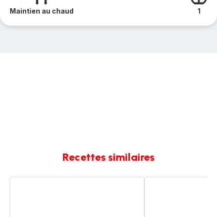
Maintien au chaud
1
Recettes similaires
Nouilles
Nouilles
chinoise
chinoises
poulet
poulet
et
poivrons