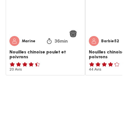
poivrons
36min
Marine
Barbie52
Nouilles chinoise poulet et
Nouilles chinoises
poivrons
poivrons
ratings.4.4
20 Avis
ratings.4.2
44 Avis