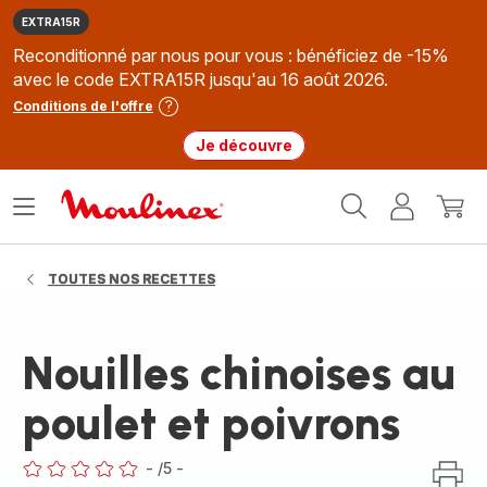
EXTRA15R
Reconditionné par nous pour vous : bénéficiez de -15%
avec le code EXTRA15R jusqu'au 16 août 2026.
Conditions de l'offre
Je découvre
Accueil
Ouvrir
Mon
Mon
Moulinex
le
compte
panie
menu
TOUTES NOS RECETTES
Nouilles chinoises au
poulet et poivrons
-
/5
-