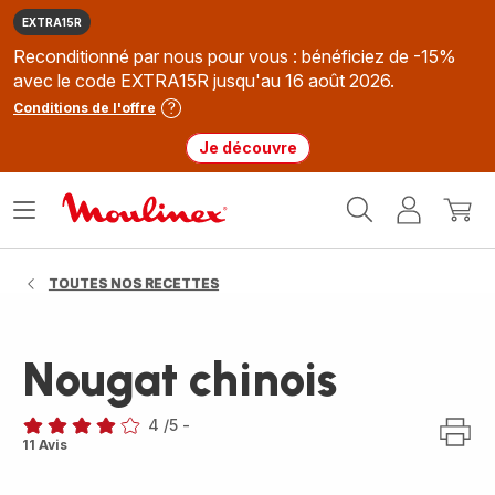
EXTRA15R
Reconditionné par nous pour vous : bénéficiez de -15%
avec le code EXTRA15R jusqu'au 16 août 2026.
Conditions de l'offre
Je découvre
Accueil
Ouvrir
Mon
Mon
Moulinex
le
compte
panie
menu
TOUTES NOS RECETTES
Nougat chinois
4
/5
-
Avis
11 Avis
4
étoiles