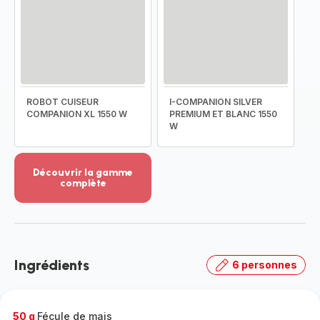
ROBOT CUISEUR
I-COMPANION SILVER
COMPANION XL 1550 W
PREMIUM ET BLANC 1550
W
Découvrir la gamme
complète
Voir
plus...
-
Découvrir
la
Ingrédients
6 personnes
gamme
complète
-
50 g
Fécule de mais