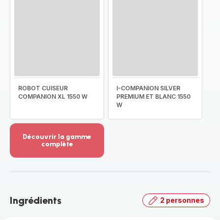
ROBOT CUISEUR
I-COMPANION SILVER
COMPANION XL 1550 W
PREMIUM ET BLANC 1550
W
Découvrir la gamme
complète
Voir
plus...
-
Découvrir
la
Ingrédients
2 personnes
gamme
complète