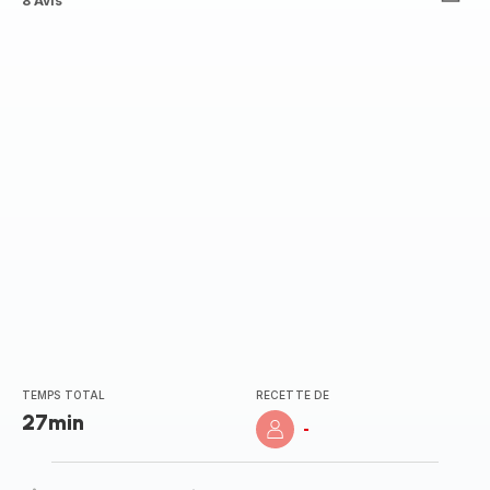
ratings.4.4
8 Avis
TEMPS TOTAL
RECETTE DE
27min
-