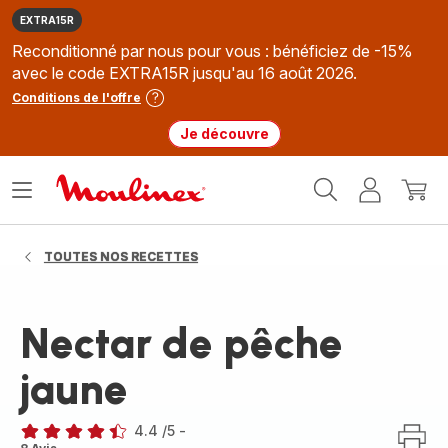
EXTRA15R
Reconditionné par nous pour vous : bénéficiez de -15%
avec le code EXTRA15R jusqu'au 16 août 2026.
Conditions de l'offre
Je découvre
Accueil
Ouvrir
Mon
Mon
Moulinex
le
compte
panie
menu
TOUTES NOS RECETTES
Nectar de pêche
jaune
4.4
/5
-