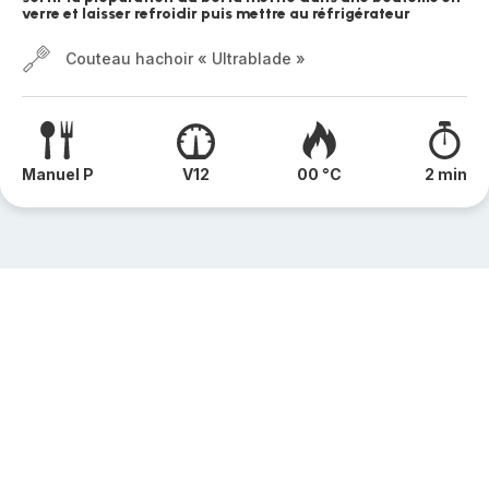
verre et laisser refroidir puis mettre au réfrigérateur
Couteau hachoir « Ultrablade »
Manuel P
V12
00 °C
2 min