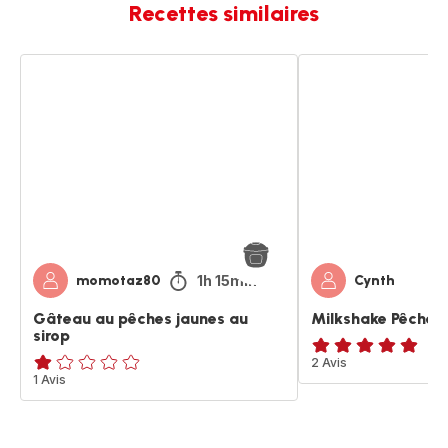
Recettes similaires
Gâteau
Milkshake
au
Pêche
pêches
Nectarine
jaunes
au
sirop
1h 15min
momotaz80
Cynth
Gâteau au pêches jaunes au
Milkshake Pêche 
sirop
Avis
2 Avis
Avis
1 Avis
5
1
étoiles
étoile
(moyenne)
(moyenne)