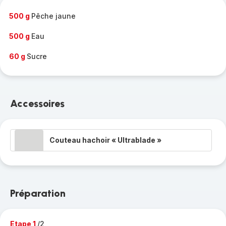
-
500 g
Pêche jaune
500 g
Eau
60 g
Sucre
Accessoires
Couteau hachoir « Ultrablade »
Préparation
Etape 1
/2