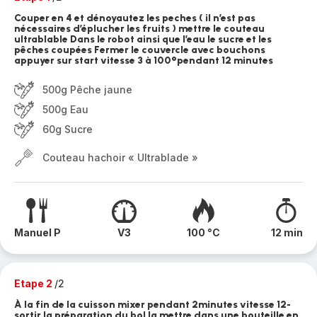
Couper en 4 et dénoyautez les peches ( il n’est pas
nécessaires d’éplucher les fruits ) mettre le couteau
ultrablable Dans le robot ainsi que l’eau le sucre et les
pêches coupées Fermer le couvercle avec bouchons
appuyer sur start vitesse 3 à 100°pendant 12 minutes
500g Pêche jaune
500g Eau
60g Sucre
Couteau hachoir « Ultrablade »
Manuel P
V3
100 °C
12 min
Etape 2
/2
À la fin de la cuisson mixer pendant 2minutes vitesse 12-
sortir la préparation du bol la mettre dans une bouteille en