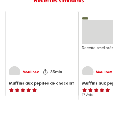
Recettes similaires
Muffins
Muffins
aux
aux
pépites
pépites
de
de
chocolat
chocolat
Recette améliorée
35min
Moulinex
Moulinex
Muffins aux pépites de chocolat
Muffins aux pépit
ratings.NaN
Avis
17 Avis
5
étoiles
(moyenne)