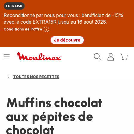
EXTRA15R
Reconditionné par nous pour vous : bénéficiez de -15%
avec le code EXTRA15R jusqu'au 16 août 2026.
Conditions de l'offre
Je découvre
Accueil
Ouvrir
Mon
Mon
Moulinex
le
compte
panie
menu
TOUTES NOS RECETTES
Muffins chocolat
aux pépites de
chocolat