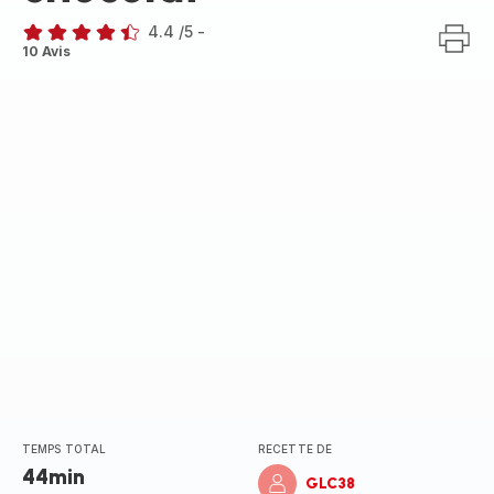
4.4
/5
-
ratings.4.4
10 Avis
TEMPS TOTAL
RECETTE DE
44min
GLC38