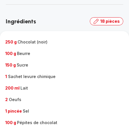
-
Découvrir
la
Ingrédients
18 pièces
gamme
complète
-
250 g
Chocolat (noir)
100 g
Beurre
150 g
Sucre
1
Sachet levure chimique
200 ml
Lait
2
Oeufs
1 pincée
Sel
100 g
Pépites de chocolat