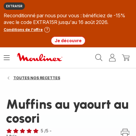
EXTRA15R
Reconditionné par nous pour vous : bénéficiez de -15%
avec le code EXTRA15R jusqu'au 16 août 2026.
Conditions de l'offre
Je découvre
Accueil
Ouvrir
Mon
Mon
Moulinex
le
compte
panie
menu
TOUTES NOS RECETTES
Muffins au yaourt au
cosori
5
/5
-