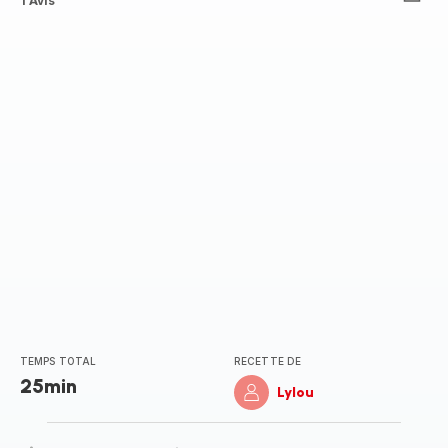
Avis
1 Avis
5
étoiles
(moyenne)
TEMPS TOTAL
RECETTE DE
25min
Lylou