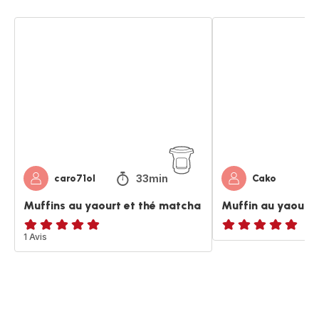
Muffins
Muffin
au
au
yaourt
yaourt,
et
poire
thé
chocolat
matcha
33min
caro71ol
Cako
Muffins au yaourt et thé matcha
Muffin au yaourt,
Avis
1 Avis
ratings.NaN
5
étoiles
(moyenne)