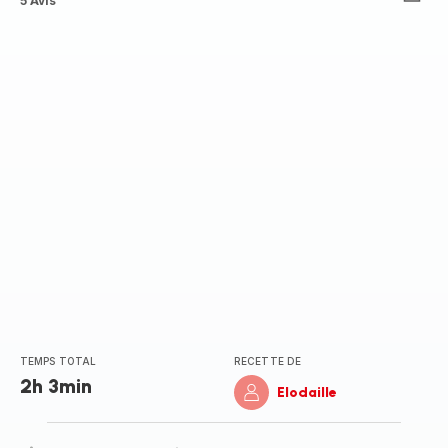
ratings.4.3
5 Avis
TEMPS TOTAL
RECETTE DE
2h 3min
Elodaille