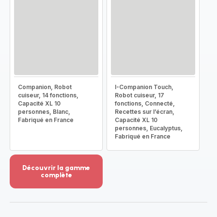
Companion, Robot
I-Companion Touch,
cuiseur, 14 fonctions,
Robot cuiseur, 17
Capacité XL 10
fonctions, Connecté,
personnes, Blanc,
Recettes sur l’écran,
Fabriqué en France
Capacité XL 10
personnes, Eucalyptus,
Fabriqué en France
Découvrir la gamme
complète
Voir
plus...
-
Découvrir