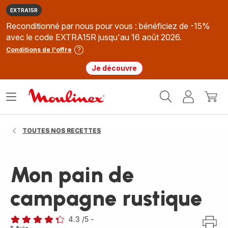
EXTRA15R
Reconditionné par nous pour vous : bénéficiez de -15%
avec le code EXTRA15R jusqu'au 16 août 2026.
Conditions de l'offre
Je découvre
Accueil
Ouvrir
Mon
Mon
Moulinex
le
compte
panie
menu
TOUTES NOS RECETTES
Mon pain de
campagne rustique
4.3
/5
-