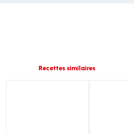
Recettes similaires
Pain
Pain
de
de
campagne
campagne