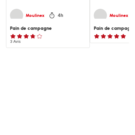
4h
Moulinex
Moulinex
Pain de campagne
Pain de campagn
ratings.3.7
3 Avis
ratings.NaN