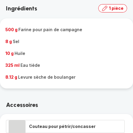
la
Ingrédients
1 pièce
gamme
complète
-
500 g
Farine pour pain de campagne
8 g
Sel
10 g
Huile
325 ml
Eau tiède
8.12 g
Levure sèche de boulanger
Accessoires
Couteau pour pétrir/concasser