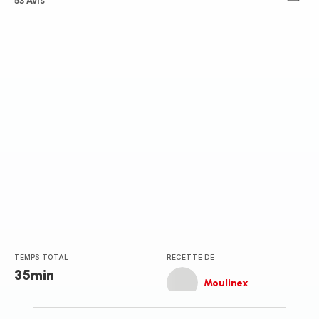
ratings.4.5
53 Avis
TEMPS TOTAL
RECETTE DE
35min
Moulinex