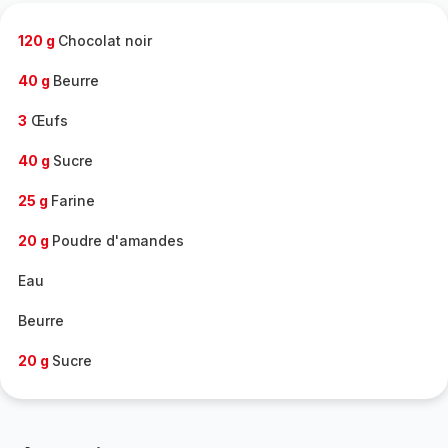
-
120 g
Chocolat noir
40 g
Beurre
3
Œufs
40 g
Sucre
25 g
Farine
20 g
Poudre d'amandes
Eau
Beurre
20 g
Sucre