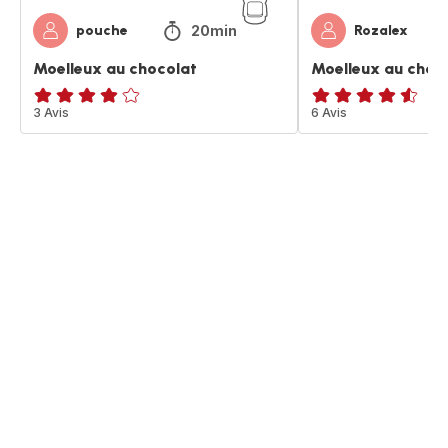
20min
pouche
Rozalex
Moelleux au chocolat
Moelleux au choc
Avis
3 Avis
ratings.4.5
6 Avis
4
étoiles
(moyenne)