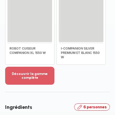
ROBOT CUISEUR
I-COMPANION SILVER
COMPANION XL 1550 W
PREMIUM ET BLANC 1550
W
Découvrir la gamme
complète
Voir
plus...
-
Découvrir
la
Ingrédients
6 personnes
gamme
complète