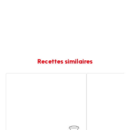
Recettes similaires
Moelleux
Moelleux
au
au
chocolat
chocolat