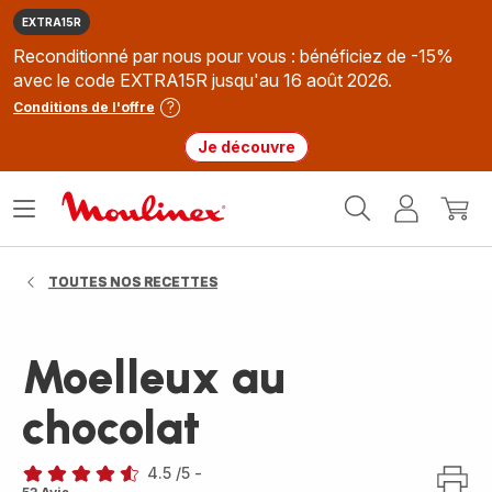
EXTRA15R
Reconditionné par nous pour vous : bénéficiez de -15%
avec le code EXTRA15R jusqu'au 16 août 2026.
Conditions de l'offre
Je découvre
Accueil
Ouvrir
Mon
Mon
Moulinex
le
compte
panie
menu
TOUTES NOS RECETTES
Moelleux au
chocolat
4.5
/5
-