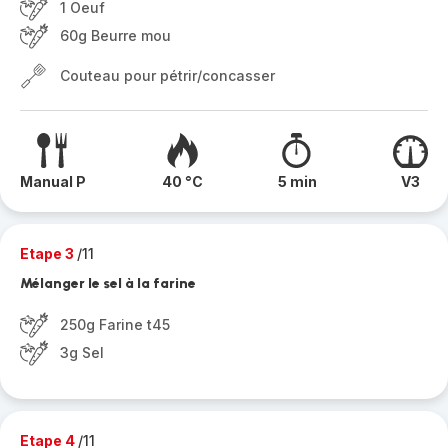
1 Oeuf
60g Beurre mou
Couteau pour pétrir/concasser
Manual P
40 °C
5 min
V3
Etape 3
/11
Mélanger le sel à la farine
250g Farine t45
3g Sel
Etape 4
/11