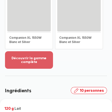
Companion XL 1550W
Companion XL 1550W
Blanc et Silver
Blanc et Silver
Découvrir la gamme
complète
Voir
plus...
-
Découvrir
la
Ingrédients
10 personnes
gamme
complète
-
120 g
Lait