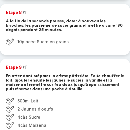
Etape 8
/11
A la fin de la seconde pousse, dorer à nouveau les
brioches, les parsemer de sucre grains et mettre à cuire 180
degrés pendant 25 minutes.
10pincée Sucre en grains
Etape 9
/11
En attendant préparer la crème pâtissière. Faite chauffer le
lait, ajouter ensuite les jaunes le sucres la vanille et la
maïzena et remettre sur feu doux jusqu’à épaississement
puis réserver dans une poche à douille.
500ml Lait
2 Jaunes d’oeufs
4càs Sucre
4càs Maïzena