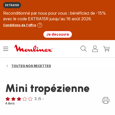
EXTRA15R
Reconditionné par nous pour vous : bénéficiez de -15%
avec le code EXTRA15R jusqu'au 16 août 2026.
Conditions de l'offre
Je découvre
Accueil
Ouvrir
Mon
Mon
Moulinex
le
compte
panie
menu
TOUTES NOS RECETTES
Mini tropézienne
3
/5
-
Avis
4 Avis
3
étoiles