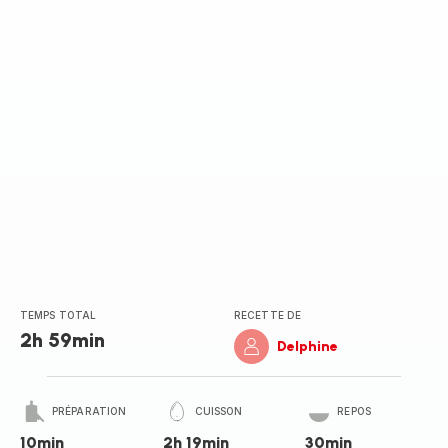
(moyenne)
TEMPS TOTAL
RECETTE DE
2h 59min
Delphine
PRÉPARATION
CUISSON
REPOS
10min
2h 19min
30min