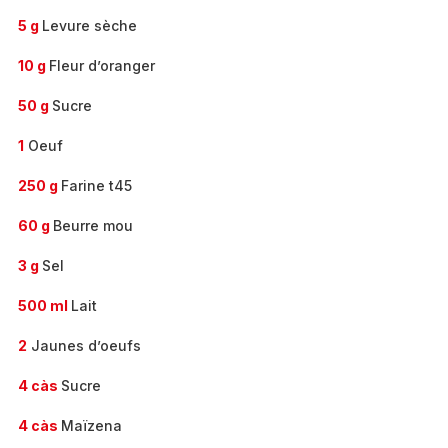
5 g
Levure sèche
10 g
Fleur d’oranger
50 g
Sucre
1
Oeuf
250 g
Farine t45
60 g
Beurre mou
3 g
Sel
500 ml
Lait
2
Jaunes d’oeufs
4 càs
Sucre
4 càs
Maïzena