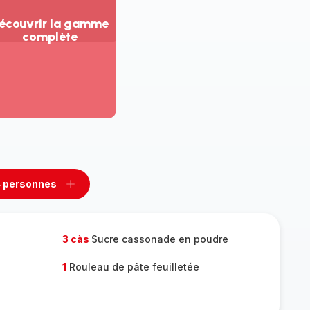
écouvrir la gamme
complète
ir
us...
couvrir
amme
mplète
 personnes
rimer
Ajouter
sonnes
personnes
3 càs
Sucre cassonade en poudre
1
Rouleau de pâte feuilletée