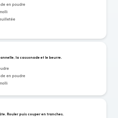
ade en poudre
molli
euilletée
annelle, la cassonade et le beurre.
oudre
ade en poudre
molli
âte. Rouler puis couper en tranches.