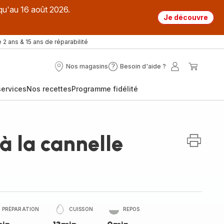
qu'au 16 août 2026.
Je découvre
 2 ans & 15 ans de réparabilité
Nos magasins
Besoin d'aide ?
Nos
Besoin
Mon
Mon
magasins
d'aide
compte
panier
ervices
Nos recettes
Programme fidélité
?
 à la cannelle
PRÉPARATION
CUISSON
REPOS