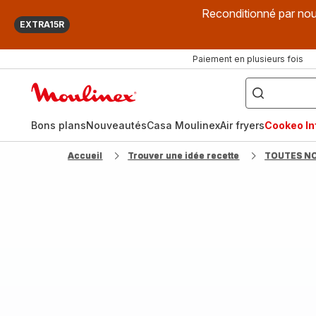
Reconditionné par nou
EXTRA15R
Paiement en plusieurs fois
["Que
recherchez-
Accueil
vous
?",
Moulinex
"Cookeo",
"Air
fryer",
Bons plans
Nouveautés
Casa Moulinex
Air fryers
Cookeo Inf
"Companion"]
Accueil
Trouver une idée recette
TOUTES N