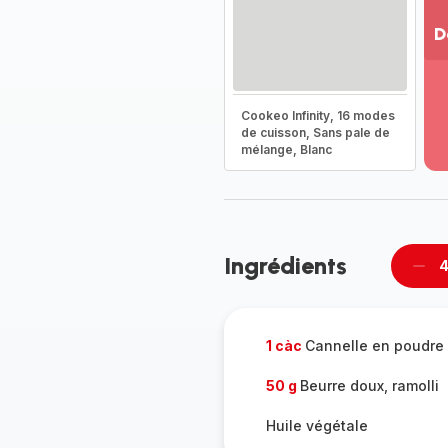
D
Vo
pl
-
Cookeo Infinity, 16 modes
Dé
de cuisson, Sans pale de
mélange, Blanc
la
g
co
-
Ingrédients
4
Supp
per
1 càc
Cannelle en poudre
50 g
Beurre doux, ramolli
Huile végétale