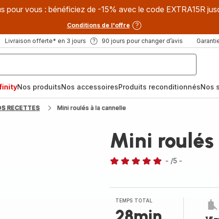
s pour vous : bénéficiez de -15% avec le code EXTRA15R jus
Conditions de l'offre
Livraison offerte* en 3 jours
90 jours pour changer d’avis
Garantie
inity
Nos produits
Nos accessoires
Produits reconditionnés
Nos s
OS RECETTES
Mini roulés à la cannelle
Mini roulés
-
/5
-
Avis
5
étoiles
(moyenne)
TEMPS TOTAL
28min