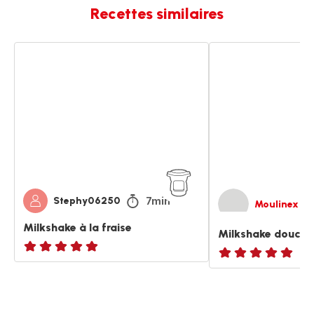
Recettes similaires
Milkshake
Milkshake
à
douceur
la
à
fraise
la
fraise
7min
Stephy06250
Moulinex
Milkshake à la fraise
Milkshake douceur
ratings.NaN
ratings.NaN