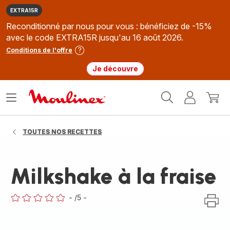
EXTRA15R
Reconditionné par nous pour vous : bénéficiez de -15%
avec le code EXTRA15R jusqu'au 16 août 2026.
Conditions de l'offre
Je découvre
Accueil
Ouvrir
Mon
Mon
Moulinex
le
compte
panie
menu
TOUTES NOS RECETTES
Milkshake à la fraise
-
/5
-
ratings.0