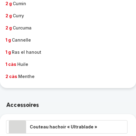
2 g
Cumin
2 g
Curry
2 g
Curcuma
1 g
Cannelle
1 g
Ras el hanout
1 càs
Huile
2 càs
Menthe
Accessoires
Couteau hachoir « Ultrablade »