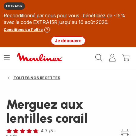
EXTRA15R
Reconditionné par nous pour vous : bénéficiez de -15%
avec le code EXTRA15R jusqu'au 16 août 2026.
Conditions de l'offre
Je découvre
Accueil
Ouvrir
Mon
Mon
Moulinex
le
compte
panie
menu
TOUTES NOS RECETTES
Merguez aux
lentilles corail
4.7
/5
-