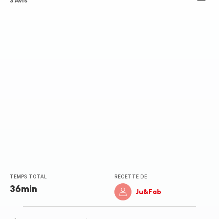
ratings.4.7
3 Avis
TEMPS TOTAL
RECETTE DE
36min
Ju&Fab