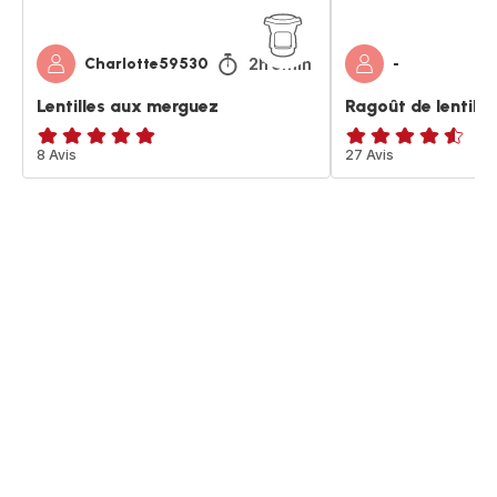
2h 5min
Charlotte59530
-
Lentilles aux merguez
Ragoût de lentill
Avis
8 Avis
ratings.4.5
27 Avis
5
étoiles
(moyenne)