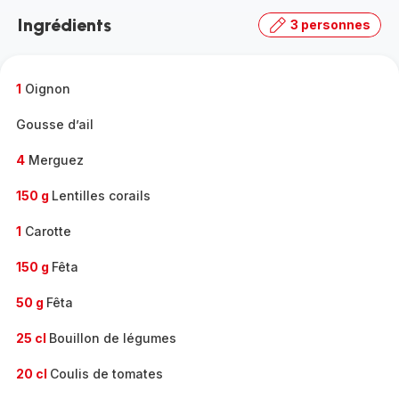
la
Ingrédients
3 personnes
gamme
complète
-
1
Oignon
Gousse d’ail
4
Merguez
150 g
Lentilles corails
1
Carotte
150 g
Fêta
50 g
Fêta
25 cl
Bouillon de légumes
20 cl
Coulis de tomates